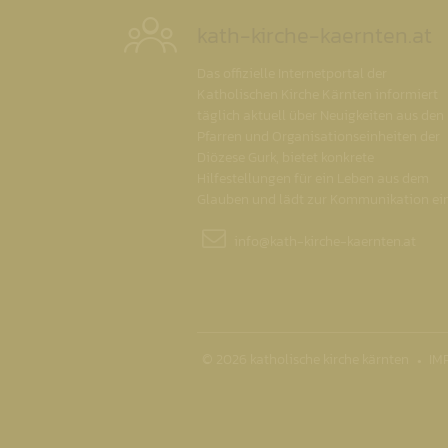
kath-kirche-kaernten.at
Das offizielle Internetportal der
Katholischen Kirche Kärnten informiert
täglich aktuell über Neuigkeiten aus den
Pfarren und Organisationseinheiten der
Diözese Gurk, bietet konkrete
Hilfestellungen für ein Leben aus dem
Glauben und lädt zur Kommunikation ein
info@
kath-kirche-kaernten.at
© 2026 katholische kirche kärnten
IM