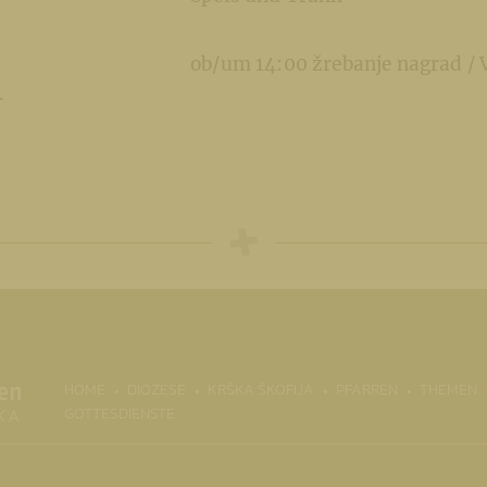
ob/um 14:00 žrebanje nagrad / 
.
(CURRENT)
HOME
DIÖZESE
KRŠKA ŠKOFIJA
PFARREN
THEMEN
GOTTESDIENSTE