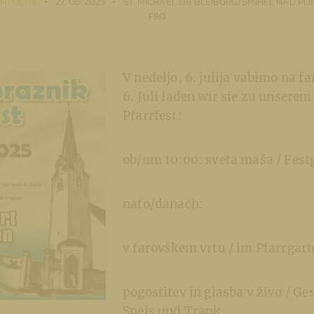
NTLICHT
27. 06. 2025
ST. MICHAEL OB BLEIBURG/ŠMIHEL NAD PLI
FRO
V nedeljo, 6. julija vabimo na f
6. Juli laden wir sie zu unserem
Pfarrfest:
ob/um 10:00: sveta maša / Fest
nato/danach:
v farovškem vrtu / im Pfarrgar
pogostitev in glasba v živo / Ges
Speis und Trank