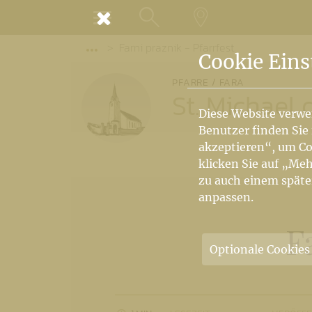
MENÜ
Farni praznik - Pfarrfest
SUCHE
LANDKARTE
Vorige Elemente der Breadcrumb anzeige
Cookie Eins
PFARRE / FARA
St. Michael 
Diese Website verwe
Benutzer finden Sie
akzeptieren“, um Co
klicken Sie auf „Meh
zu auch einem späte
anpassen.
F
Optionale Cookies