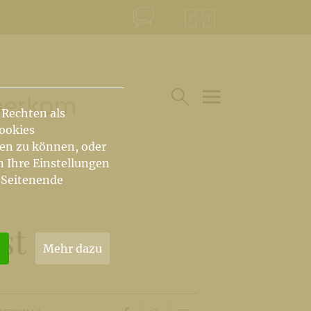
KONTAKT
KRŠKA ŠKOFIJA
iberkom
 Rechten als
HAUPTARTIKEL UN
SUCHE IM BEREICH
Cookies
hen zu können, oder
n Ihre Einstellungen
 Seitenende
st
Mehr dazu