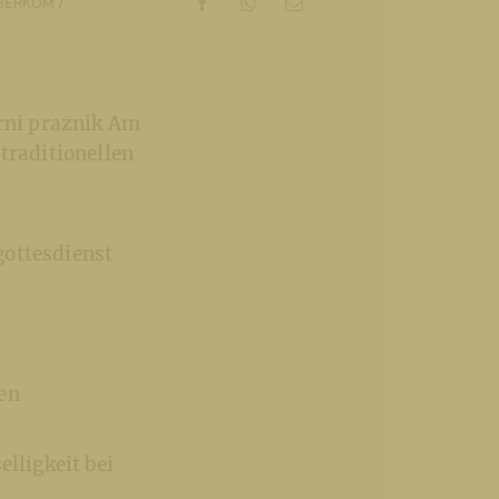
BERKOM /
arni praznik Am
 traditionellen
gottesdienst
ten
elligkeit bei