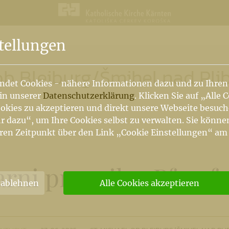
n
tellungen
ob Bleiburg
/
Šmihel nad Pl
ndet Cookies - nähere Informationen dazu und zu Ihren
 in unserer
Datenschutzerklärung
. Klicken Sie auf „Alle 
okies zu akzeptieren und direkt unsere Webseite besuc
r dazu“, um Ihre Cookies selbst zu verwalten. Sie könne
ren Zeitpunkt über den Link „Cookie Einstellungen“ am
arni praznik - Pfarrfe
 ablehnen
Alle Cookies akzeptieren