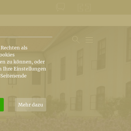
KONTAKT
KRŠKA ŠKOFIJA
 Rechten als
HAUPTARTIKEL UN
SUCHE IM BEREICH
Cookies
hen zu können, oder
n Ihre Einstellungen
 Seitenende
Mehr dazu