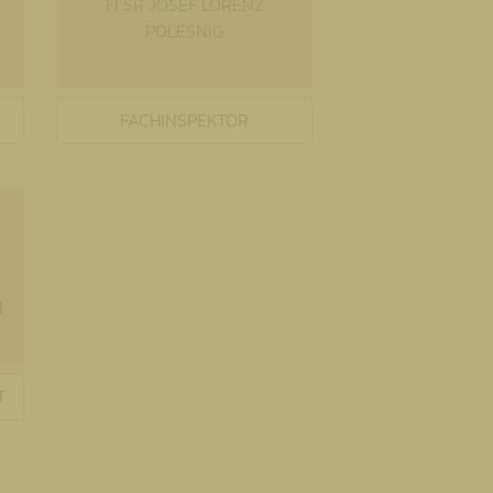
FI SR JOSEF LORENZ
POLESNIG
FACHINSPEKTOR
N
T