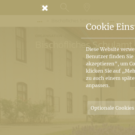
MENÜ
Bischöfliches Schulamt
SUCHE
LANDKARTE
Vorige Elemente der Breadcrumb anzeige
Folgende
Cookie Eins
ORGANISATION
Bischöfliches Schulamt
Diese Website verwe
Benutzer finden Sie
akzeptieren“, um Co
klicken Sie auf „Meh
zu auch einem späte
anpassen.
Optionale Cookies