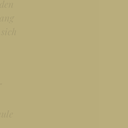
 den
gang
 sich
"
hule