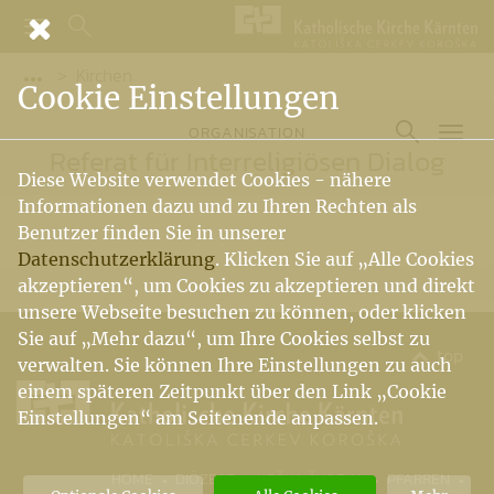
Kirchen
Vorige Elemente der Breadcrumb anzeigen
Cookie Einstellungen
ORGANISATION
Referat für Interreligiösen Dialog
Diese Website verwendet Cookies - nähere
Informationen dazu und zu Ihren Rechten als
Benutzer finden Sie in unserer
Datenschutzerklärung
. Klicken Sie auf „Alle Cookies
akzeptieren“, um Cookies zu akzeptieren und direkt
unsere Webseite besuchen zu können, oder klicken
Sie auf „Mehr dazu“, um Ihre Cookies selbst zu
top
verwalten. Sie können Ihre Einstellungen zu auch
einem späteren Zeitpunkt über den Link „Cookie
Einstellungen“ am Seitenende anpassen.
(CURRENT)
HOME
DIÖZESE
KRŠKA ŠKOFIJA
PFARREN