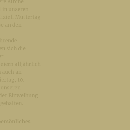
ere Kirche
d in unseren
fiziell Muttertag
se an den
-
ührende
en sich die
er
iern alljährlich
h auch an
ertag, 10.
 unseren
 der Einweihung
gehalten.
persönliches