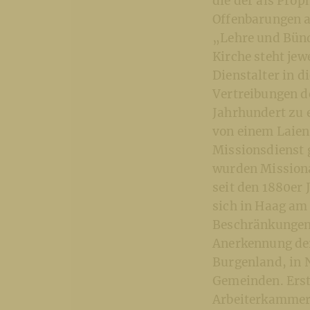
die der als Prop
Offenbarungen a
„Lehre und Bündn
Kirche steht jew
Dienstalter in 
Vertreibungen de
Jahrhundert zu 
von einem Laien
Missionsdienst 
wurden Missiona
seit den 1880er 
sich in Haag am
Beschränkungen 
Anerkennung der
Burgenland, in N
Gemeinden. Ers
Arbeiterkammers