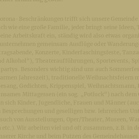
orona-Beschränkungen trifft sich unsere Gemeinde 
ich wie eine große Familie, jeder bringt seine Ideen, 
eine Arbeitskraft ein, ständig wird also etwas organ
r unternehmen gemeinsam Ausflüge oder Wanderunge
ragsabende, Konzerte, Kinderfaschingsfeste, Tanz
d Alkohol“), Theateraufführungen, Sportevents, Sp
partys. Besonders wichtig sind uns auch Sommerfest
armen Jahreszeit), traditionelle Weihnachtsfeiern m
sang, Gedichten, Krippenspiel, Weihnachtsmann, 
nsames Mittagessen (ein sog. „Potluck“) nach dem 
n sich Kinder, Jugendliche, Frauen und Männer (auc
 Besprechungen und geselligen bzw. lehrreichen U
such von Ausstellungen, Oper/Theater, Museen, W
 etc.). Wir arbeiten viel und oft zusammen, z.B. in d
serer Kirche und beim Putzen des Gemeindehauses,