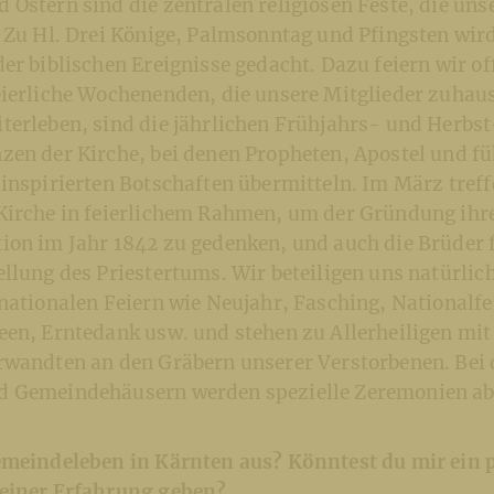
Ostern sind die zentralen religiösen Feste, die uns
. Zu Hl. Drei Könige, Palmsonntag und Pfingsten wir
er biblischen Ereignisse gedacht. Dazu feiern wir of
eierliche Wochenenden, die unsere Mitglieder zuhau
terleben, sind die jährlichen Frühjahrs- und Herbst
zen der Kirche, bei denen Propheten, Apostel und f
inspirierten Botschaften übermitteln. Im März treff
Kirche in feierlichem Rahmen, um der Gründung ihr
on im Jahr 1842 zu gedenken, und auch die Brüder fe
llung des Priestertums. Wir beteiligen uns natürlic
nationalen Feiern wie Neujahr, Fasching, Nationalfei
een, Erntedank usw. und stehen zu Allerheiligen mit
rwandten an den Gräbern unserer Verstorbenen. Bei
d Gemeindehäusern werden spezielle Zeremonien ab
emeindeleben in Kärnten aus? Könntest du mir ein 
einer Erfahrung geben?