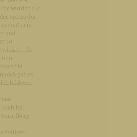
te. Weitere
rche wurden als
der Spitze der
el gemäß dem
en und
im 20.
wickelt, die
hltem
Monarchie
ennoch gab es
ich bildeten
ichen
h auch im
 Vorarlberg
 damaligen