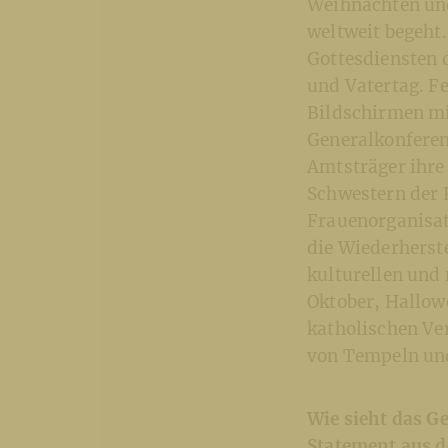
Weihnachten und 
weltweit begeht
Gottesdiensten d
und Vatertag. F
Bildschirmen mi
Generalkonferen
Amtsträger ihre 
Schwestern der 
Frauenorganisati
die Wiederherste
kulturellen und 
Oktober, Hallow
katholischen Ve
von Tempeln un
Wie sieht das G
Statement aus d