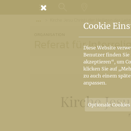
MENÜ
Kirche Jesu Christi der Heiligen der Let
SUCHE
LANDKARTE
Vorige Elemente der Breadcrumb anzeige
Cookie Eins
ORGANISATION
Referat für Interrel
Diese Website verwe
Benutzer finden Sie
akzeptieren“, um Co
klicken Sie auf „Meh
zu auch einem späte
anpassen.
Kirche Jesu
Optionale Cookies