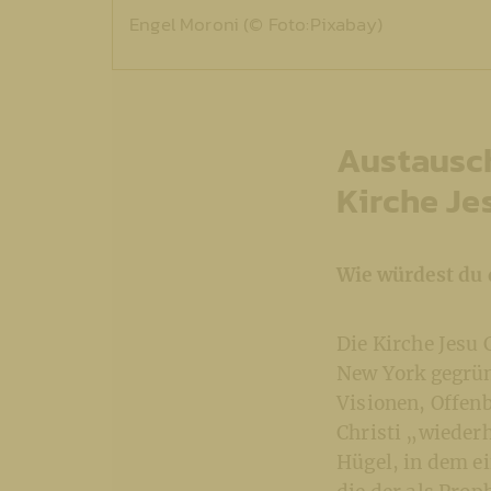
Engel Moroni (© Foto:Pixabay)
Austausch
Kirche Je
Wie würdest du 
Die Kirche Jesu 
New York gegrün
Visionen, Offenb
Christi „wieder
Hügel, in dem e