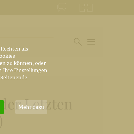
KONTAKT
KRŠKA ŠKOFIJA
 Rechten als
HAUPTARTIKEL UN
SUCHE IM BEREICH
Cookies
hen zu können, oder
n Ihre Einstellungen
 Seitenende
 der Letzten
Mehr dazu
)