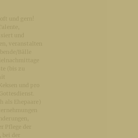
oft und gern!
Talente,
isiert und
n, veranstalten
abende/Bälle
ielnachmittage
e (bis zu
it
Keksen und pro
Gottesdienst.
h als Ehepaare)
nternehmungen
anderungen,
er Pflege der
 bei der