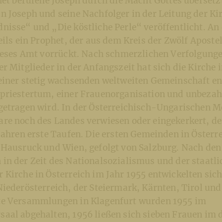
het berufene Joseph durch die Macht Gottes übersetz
n Joseph und seine Nachfolger in der Leitung der Ki
isse“ und „Die köstliche Perle“ veröffentlicht. An 
eils ein Prophet, der aus dem Kreis der Zwölf Apost
dieses Amt vorrückt. Nach schmerzlichen Verfolgung
r Mitglieder in der Anfangszeit hat sich die Kirche 
einer stetig wachsenden weltweiten Gemeinschaft ent
priestertum, einer Frauenorganisation und unbeza
getragen wird. In der Österreichisch-Ungarischen 
re noch des Landes verwiesen oder eingekerkert, d
Jahren erste Taufen. Die ersten Gemeinden in Österre
 Hausruck und Wien, gefolgt von Salzburg. Nach den
in der Zeit des Nationalsozialismus und der staatl
 Kirche in Österreich im Jahr 1955 entwickelten sic
iederösterreich, der Steiermark, Kärnten, Tirol und
te Versammlungen in Klagenfurt wurden 1955 im
aal abgehalten, 1956 ließen sich sieben Frauen im