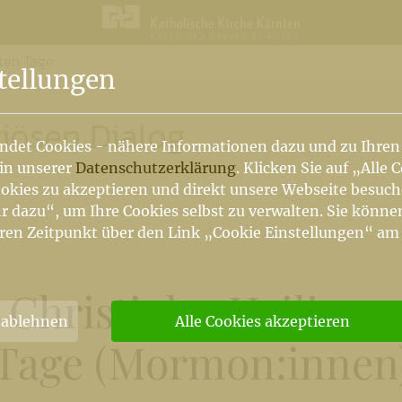
zten Tage
n
tellungen
igiösen Dialog
ndet Cookies - nähere Informationen dazu und zu Ihren
 in unserer
Datenschutzerklärung
. Klicken Sie auf „Alle 
okies zu akzeptieren und direkt unsere Webseite besuc
r dazu“, um Ihre Cookies selbst zu verwalten. Sie könne
ren Zeitpunkt über den Link „Cookie Einstellungen“ am
 Christi der Heiligen
 ablehnen
Alle Cookies akzeptieren
Tage (Mormon:innen