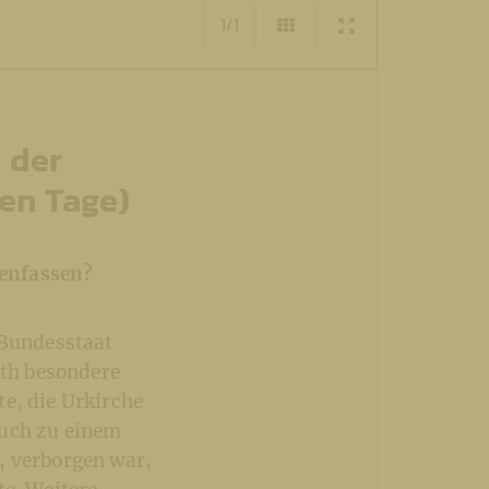
1/1
 der
ten Tage)
menfassen?
 Bundesstaat
th besondere
e, die Urkirche
auch zu einem
, verborgen war,