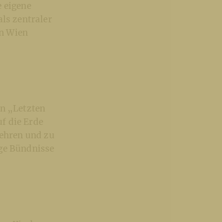
e eigene
als zentraler
in Wien
en „Letzten
f die Erde
ehren und zu
ige Bündnisse