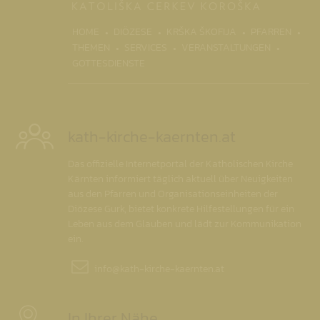
(CURRENT)
HOME
DIÖZESE
KRŠKA ŠKOFIJA
PFARREN
THEMEN
SERVICES
VERANSTALTUNGEN
GOTTESDIENSTE
kath-kirche-kaernten.at
Das offizielle Internetportal der Katholischen Kirche
Kärnten informiert täglich aktuell über Neuigkeiten
aus den Pfarren und Organisationseinheiten der
Diözese Gurk, bietet konkrete Hilfestellungen für ein
Leben aus dem Glauben und lädt zur Kommunikation
ein.
info@
kath-kirche-kaernten.at
In Ihrer Nähe