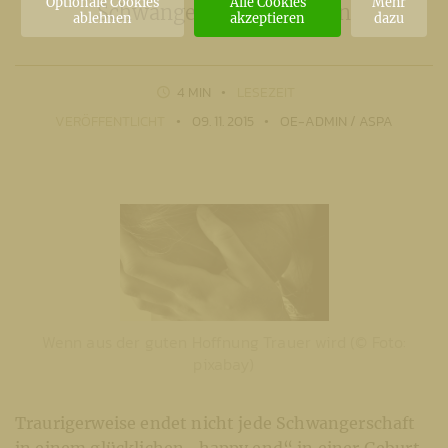
Optionale Cookies
Alle Cookies
Mehr
Schwangerschaftswochen
ablehnen
akzeptieren
dazu
4 MIN
LESEZEIT
VERÖFFENTLICHT
09. 11. 2015
OE-ADMIN / ASPA
Wenn aus der guten Hoffnung Trauer wird (© Foto:
pixabay)
Traurigerweise endet nicht jede Schwangerschaft