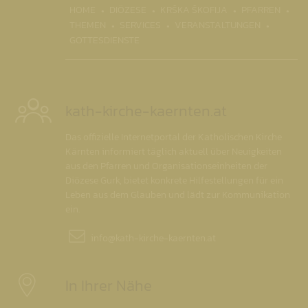
(CURRENT)
HOME
DIÖZESE
KRŠKA ŠKOFIJA
PFARREN
THEMEN
SERVICES
VERANSTALTUNGEN
GOTTESDIENSTE
kath-kirche-kaernten.at
Das offizielle Internetportal der Katholischen Kirche
Kärnten informiert täglich aktuell über Neuigkeiten
aus den Pfarren und Organisationseinheiten der
Diözese Gurk, bietet konkrete Hilfestellungen für ein
Leben aus dem Glauben und lädt zur Kommunikation
ein.
info@
kath-kirche-kaernten.at
In Ihrer Nähe