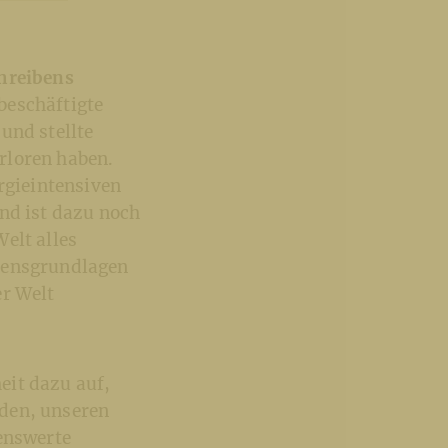
chreibens
beschäftigte
und stellte
rloren haben.
rgieintensiven
nd ist dazu noch
elt alles
ebensgrundlagen
er Welt
eit dazu auf,
nden, unseren
benswerte