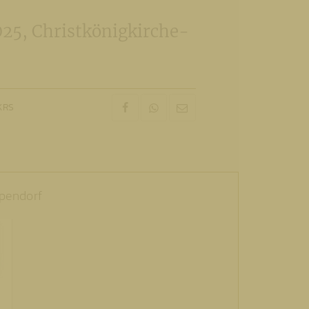
025, Christkönigkirche-
KRS
mpendorf