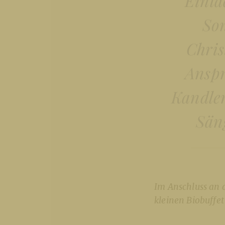
Einla
Son
Chris
Anspr
Kandler
Säng
Im Anschluss an 
kleinen Biobuffet