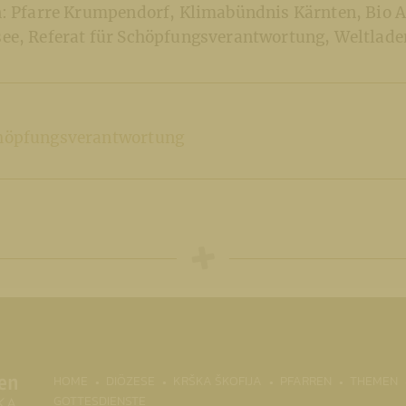
n: Pfarre Krumpendorf, Klimabündnis Kärnten, Bio 
ee, Referat für Schöpfungsverantwortung, Weltlade
chöpfungsverantwortung
(CURRENT)
HOME
DIÖZESE
KRŠKA ŠKOFIJA
PFARREN
THEMEN
GOTTESDIENSTE