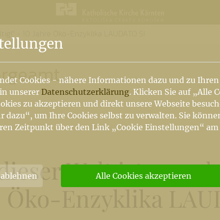
ültig!“ - 10 Jahre Öko-Enzyklika LAUDATO SI
n
tellungen
sorgeamt
ndet Cookies - nähere Informationen dazu und zu Ihren
 in unserer
Datenschutzerklärung
. Klicken Sie auf „Alle 
okies zu akzeptieren und direkt unsere Webseite besuc
r dazu“, um Ihre Cookies selbst zu verwalten. Sie könne
ren Zeitpunkt über den Link „Cookie Einstellungen“ am
ieser Welt ist uns gl
 ablehnen
Alle Cookies akzeptieren
e Öko-Enzyklika LA