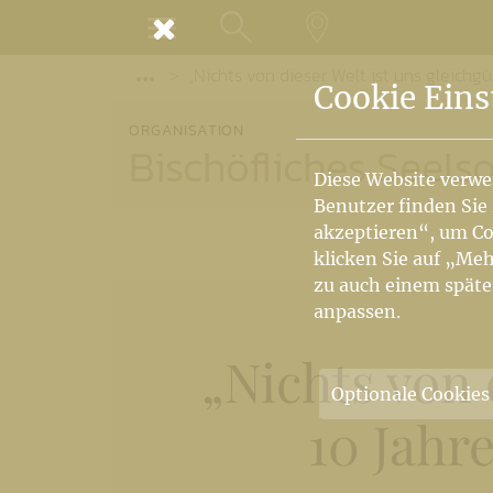
MENÜ
„Nichts von dieser Welt ist uns gleichg
SUCHE
LANDKARTE
Vorige Elemente der Breadcrumb anzeige
Cookie Eins
ORGANISATION
Bischöfliches Seel
Diese Website verwe
Benutzer finden Sie
akzeptieren“, um Co
klicken Sie auf „Meh
zu auch einem späte
anpassen.
„Nichts von d
Optionale Cookies
10 Jahr