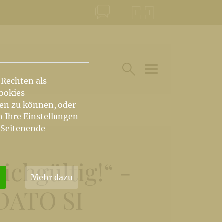
KONTAKT
KRŠKA ŠKOFIJA
 Rechten als
HAUPTARTIKEL UN
SUCHE IM BEREICH
Cookies
hen zu können, oder
n Ihre Einstellungen
 Seitenende
eichgültig!“ -
Mehr dazu
UDATO SI