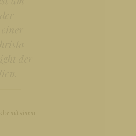
nst am
 der
 einer
hrista
ight der
lien.
rche mit einem