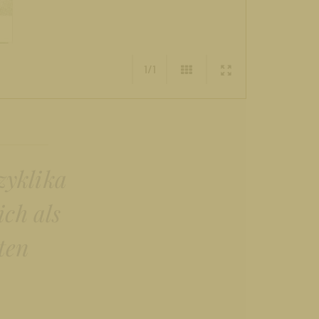
1/1
zyklika
ich als
ten