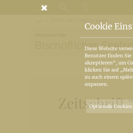
MENÜ
ZEITSCHRIFT informationen
SUCHE
LANDKARTE
Vorige Elemente der Breadcrumb anzeige
Cookie Eins
ORGANISATION
Bischöfliches Seel
Diese Website verwe
Benutzer finden Sie
akzeptieren“, um Co
klicken Sie auf „Meh
zu auch einem späte
anpassen.
Zeitschrift
Optionale Cookies