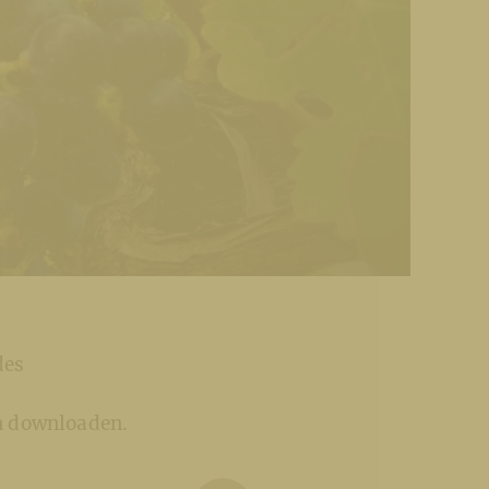
des
n downloaden.