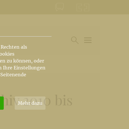
KONTAKT
KRŠKA ŠKOFIJA
 Rechten als
HAUPTARTIKEL UN
SUCHE IM BEREICH
Cookies
hen zu können, oder
n Ihre Einstellungen
 Seitenende
hiv 2010 bis
Mehr dazu