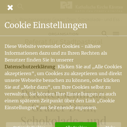
Priesterseminar, Grazer Dom, Schokolade- und Essigverkostung
Vorige Elemente der Breadcrumb anzeigen
Cookie Einstellungen
ORGANISATION
Referat für Stadtpastoral
Diese Website verwendet Cookies - nähere
Informationen dazu und zu Ihren Rechten als
Benutzer finden Sie in unserer
Datenschutzerklärung
. Klicken Sie auf „Alle Cookies
akzeptieren“, um Cookies zu akzeptieren und direkt
unsere Webseite besuchen zu können, oder klicken
Sie auf „Mehr dazu“, um Ihre Cookies selbst zu
Priesterseminar,
verwalten. Sie können Ihre Einstellungen zu auch
einem späteren Zeitpunkt über den Link „Cookie
Grazer Dom,
Einstellungen“ am Seitenende anpassen.
Schokolade- und