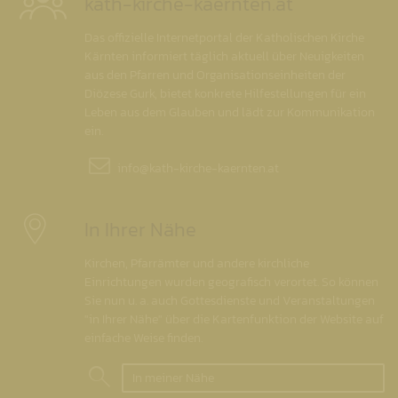
kath-kirche-kaernten.at
Das offizielle Internetportal der Katholischen Kirche
Kärnten informiert täglich aktuell über Neuigkeiten
aus den Pfarren und Organisationseinheiten der
Diözese Gurk, bietet konkrete Hilfestellungen für ein
Leben aus dem Glauben und lädt zur Kommunikation
ein.
info@
kath-kirche-kaernten.at
In Ihrer Nähe
Kirchen, Pfarrämter und andere kirchliche
Einrichtungen wurden geografisch verortet. So können
Sie nun u. a. auch Gottesdienste und Veranstaltungen
"in Ihrer Nähe" über die Kartenfunktion der Website auf
einfache Weise finden.
In meiner Nähe