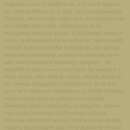
dolga leta se mi je smilil ta sin, ki je ostal doma in
bil očetu poslušen. Ko se brat vrne iz razuzdanega
življenja, ima oče tako veliko srce, da ga sprejme in
mu zakolje pitano tele. Občutil sem, da se
starejšemu sinu dela krivica. Z duhovnimi vajami v
Selah, ki jih imamo zdaj že sedem let, sem se začel
vživljati tudi v ostale like te prilike in tako počasi
dobivam razumevanje za očetovo ravnanje, da se
tam začne veličina krščanskega življenja – da
odpustiš ljudem, ki so te razočarali. Še zmeraj je v
meni nemir, tako daleč še nisem, ampak počasi mi
oče postaja simpatičen.« Spominja se, ko je leta
1997 šel s Stefanom Sienčnikom na študij v Milano,
»tam sva bila sama in nekako sem vzljubil
nedeljsko mašo, začutil sem, da rad grem, čeprav
tam ni bilo nobenega starševskega nadzora.
Globoka duhovnost ne vem, kdaj se začne, ampak
mislim, da sem danes dosti bolj blizu svoji veri kot