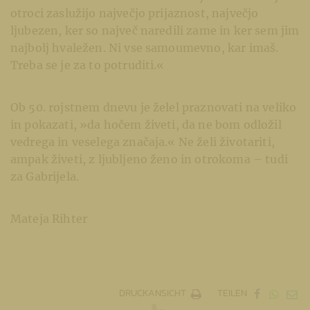
otroci zaslužijo največjo prijaznost, največjo
ljubezen, ker so največ naredili zame in ker sem jim
najbolj hvaležen. Ni vse samoumevno, kar imaš.
Treba se je za to potruditi.«
Ob 50. rojstnem dnevu je želel praznovati na veliko
in pokazati, »da hočem živeti, da ne bom odložil
vedrega in veselega značaja.« Ne želi životariti,
ampak živeti, z ljubljeno ženo in otrokoma – tudi
za Gabrijela.
Mateja Rihter
DRUCKANSICHT
TEILEN