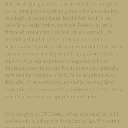
dela, vsak dan gre delat z istim veseljem, ne glede
na to, ali je ponedeljek ali petek. »To občutim kot
privilegij, da lahko delaš, kar hočeš, tudi to, da
naletiš na večje izzive, na meje. Beseda in jezik
živita od tvojega trdega dela, da se potrudiš, da
ustvariš pri ljudeh slike v glavah. Da z manj
besedami isto poveš.« Ob tem citira Goetheja: »Ker
nimam veliko časa, ti pišem dolgo pismo.« Velika
umetnost je biti kratek in ne izgubiti nobene
informacijske vrednosti. Novinarsko delo prinaša
vsak dan kaj novega. »Tudi, če delaš prispevek o
dogodku, ki se vsako leto ponavlja, zmeraj iščeš
nove pristope, nove uvodne moderacije.« Ob tem se
zaveda, da ni vsak prispevek mojstrovina.
Srce mu gori za DSG Sele, več ko dvanajst let je bil
predsednik, v odboru je že več ko 30 let. V prostem