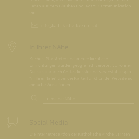
Leben aus dem Glauben und lädt zur Kommunikation
ein.
info@
kath-kirche-kaernten.at
In Ihrer Nähe
Kirchen, Pfarrämter und andere kirchliche
Einrichtungen wurden geografisch verortet. So können
Sie nun u. a. auch Gottesdienste und Veranstaltungen
"in Ihrer Nähe" über die Kartenfunktion der Website auf
einfache Weise finden.
In meiner Nähe
Social Media
Die Internetredaktion der Katholische Kirche Kärnten