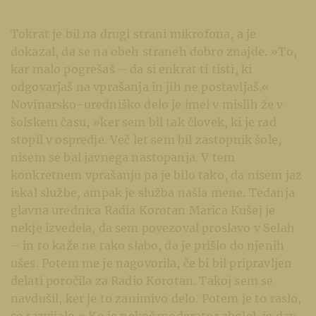
Tokrat je bil na drugi strani mikrofona, a je
dokazal, da se na obeh straneh dobro znajde. »To,
kar malo pogrešaš – da si enkrat ti tisti, ki
odgovarjaš na vprašanja in jih ne postavljaš.«
Novinarsko-uredniško delo je imel v mislih že v
šolskem času, »ker sem bil tak človek, ki je rad
stopil v ospredje. Več let sem bil zastopnik šole,
nisem se bal javnega nastopanja. V tem
konkretnem vprašanju pa je bilo tako, da nisem jaz
iskal službe, ampak je služba našla mene. Tedanja
glavna urednica Radia Korotan Marica Kušej je
nekje izvedela, da sem povezoval proslavo v Selah
– in to kaže ne tako slabo, da je prišlo do njenih
ušes. Potem me je nagovorila, če bi bil pripravljen
delati poročila za Radio Korotan. Takoj sem se
navdušil, ker je to zanimivo delo. Potem je to raslo,
se razvijalo.« Ko je nekoč moderator zbolel, je dan