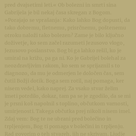
pred dvajsetimi leti.« Ob bolezni in smrti sina
Gabrijela je bil nekaj časa skregan z Bogom.
»Porajajo se vprašanja: Kako lahko Bog dopusti, da
tako dobremu, fletnemu, prisrčnemu, poštenemu
otroku naloži tako bolezen? Zame je bilo ključno
doživetje, ko sem začel razumeti Jezusovo vlogo,
Jezusovo poslanstvo. Bog bi ga lahko rešil, ko je
umiral na križu, pa ga ni. Ko je Gabrijel bolehal za
neozdravljivim rakom, ko sem se sprijaznil s to
diagnozo, da mu je odmerjen le določen čas, sem
čutil Božji dotik. Boga sem rotil, naj pomaga, ker
nisem vedel, kako naprej. Za vsako stvar želim
imeti potrdilo, dokaz, tam pa se je zgodilo, da se mi
je prsni koš napolnil s toplino, občutkom varnosti,
umirjenosti. Takega občutka prej nikoli nisem imel.
Zdaj vem: Bog te ne ubrani pred bolečino in
trpljenjem, Bog ti pomaga v bolečini in trpljenju.
Rad govorim o teh stvareh, jih ne skrivam. Ljudje