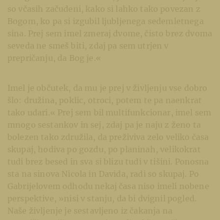
so včasih začudeni, kako si lahko tako povezan z
Bogom, ko pa si izgubil ljubljenega sedemletnega
sina. Prej sem imel zmeraj dvome, čisto brez dvoma
seveda ne smeš biti, zdaj pa sem utrjen v
prepričanju, da Bog je.«
Imel je občutek, da mu je prej v življenju vse dobro
šlo: družina, poklic, otroci, potem te pa naenkrat
tako udari.« Prej sem bil multifunkcionar, imel sem
mnogo sestankov in sej, zdaj pa je naju z ženo ta
bolezen tako združila, da preživiva zelo veliko časa
skupaj, hodiva po gozdu, po planinah, velikokrat
tudi brez besed in sva si blizu tudi v tišini. Ponosna
sta na sinova Nicola in Davida, radi so skupaj. Po
Gabrijelovem odhodu nekaj časa niso imeli nobene
perspektive, »nisi v stanju, da bi dvignil pogled.
Naše življenje je sestavljeno iz čakanja na