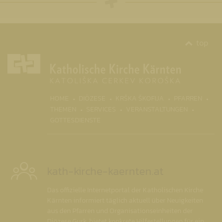
top
(CURRENT)
HOME
DIÖZESE
KRŠKA ŠKOFIJA
PFARREN
THEMEN
SERVICES
VERANSTALTUNGEN
GOTTESDIENSTE
kath-kirche-kaernten.at
Das offizielle Internetportal der Katholischen Kirche
Kärnten informiert täglich aktuell über Neuigkeiten
aus den Pfarren und Organisationseinheiten der
Diözese Gurk, bietet konkrete Hilfestellungen für ein