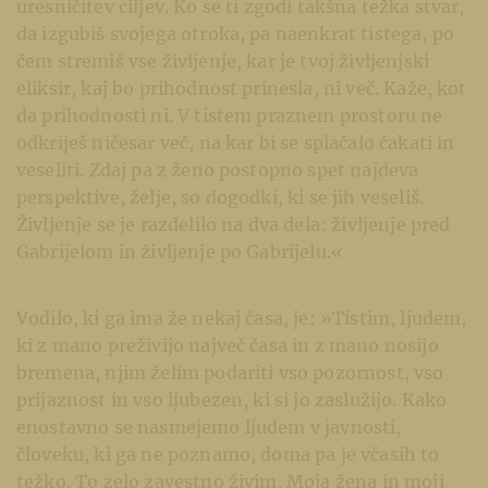
uresničitev ciljev. Ko se ti zgodi takšna težka stvar,
da izgubiš svojega otroka, pa naenkrat tistega, po
čem stremiš vse življenje, kar je tvoj življenjski
eliksir, kaj bo prihodnost prinesla, ni več. Kaže, kot
da prihodnosti ni. V tistem praznem prostoru ne
odkriješ ničesar več, na kar bi se splačalo čakati in
veseliti. Zdaj pa z ženo postopno spet najdeva
perspektive, želje, so dogodki, ki se jih veseliš.
Življenje se je razdelilo na dva dela: življenje pred
Gabrijelom in življenje po Gabrijelu.«
Vodilo, ki ga ima že nekaj časa, je: »Tistim, ljudem,
ki z mano preživijo največ časa in z mano nosijo
bremena, njim želim podariti vso pozornost, vso
prijaznost in vso ljubezen, ki si jo zaslužijo. Kako
enostavno se nasmejemo ljudem v javnosti,
človeku, ki ga ne poznamo, doma pa je včasih to
težko. To zelo zavestno živim. Moja žena in moji