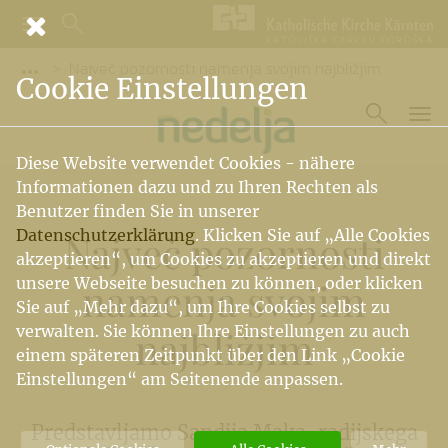
Največ pozornosti namenja svojim najbližjim
Vorige Elemente der Breadcrumb anzeigen
Cookie Einstellungen
Diese Website verwendet Cookies - nähere
Informationen dazu und zu Ihren Rechten als
Benutzer finden Sie in unserer
Datenschutzerklärung
. Klicken Sie auf „Alle Cookies
Največ pozornosti
akzeptieren“, um Cookies zu akzeptieren und direkt
unsere Webseite besuchen zu können, oder klicken
namenja svojim
Sie auf „Mehr dazu“, um Ihre Cookies selbst zu
verwalten. Sie können Ihre Einstellungen zu auch
najbližjim
einem späteren Zeitpunkt über den Link „Cookie
Einstellungen“ am Seitenende anpassen.
Predstavljamo Sandija Maka, radijskega