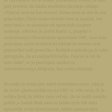
prej izvedel, da lahko moderira jutranjo oddajo.
»Takrat sem se kar stresel. Doma sem se ure in ure
pripravljal. Čisto vsako besedo sem si zapisal, vse
sem bral,« se nasmeje ob spominih na prvo
vodenje. »Potem je prišel Radio 2, projekt v
sodelovanju s Slovenskim sporedom ORF, tam sem
postopno začel moderirati oddaje in seveda sem
pripravljal tudi poročila.« Radijska spirala ga je tako
pritegnila, da ni zaključil študija. Čeprav je bil že
zelo daleč, se je postopno umikal iz
univerzitetnega življenja, kar sedaj obžaluje.
Na radiu je svojo pot začel novembra 1999, zdaj je
že 21 let glavnopoklicno na ORF-u. »Ne vem, če je
veliko ljudi, ki lahko zase rečejo, da so našli sanjski
poklic,« Sandi Mak zase to lahko reče. Ob delu
uporablja svojo kreativnost, lahko samostojno