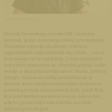
Sandi Mak (Nedelja)
Urednik Slovenskega sporeda ORF, navdušen
športnik, igralec namiznega tenisa, prvi maturant
Dvojezične trgovske akademije v Celovcu,
organizacijski vodja duhovnih vaj v Selah – vse to
in še mnogo več je Sandi Mak. Z ženo Annemarie
bosta letos praznovala 20. obletnico poroke. Veliko
veselje so jima prinesli trije sinovi: Nicola, David in
Gabrijel. Neizmerno težka preizkušnja jih je
doletela, ko je Gabrijel neozdravljivo zbolel in se
poslovil pri svojih komaj sedmih letih. Sandi Mak,
ki je pred kratkim praznoval svoj 50. rojstni dan,
odkrito govori tudi o tem obdobju in o svoji
duhovni poti z Bogom.