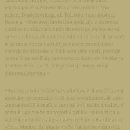
času požira knjige, v zadnjih letih se je začel
poglabljati v svetovno literaturo, rad bere na
primer Dostojevskega ali Tolstoja, Jane Austen,
Hesseja. »Svetovni literati se podajajo v duševno
globino in odkrivajo širšo dimenzijo, da človek ni
samo to, kar vsak dan doživlja na tej zemlji, ampak
je še malo več in da tudi po našem zemeljskem
bivanju še ni konec.« Tudi sam piše misli, prošnje
za mašo na Setičah, povezavo za koncert Pevskega
društva Sele ... »To, kar pišem, je moje, moja
duhovna imovina.«
Vera mu je bila položena v zibelko, a skozi leta se je
marsikaj spremenilo. »Bil sem socializiran, da smo
zmeraj hodili k maši, a sem bil bolj tradicionalist. V
verouku so me že nagovorile prilike, sploh tista o
izgubljenem sinu ali pa danes rečejo o usmiljenem
očetu. Mislim, da imam v sebi čut za pravičnost in