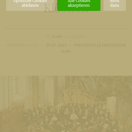
Optionale Cookies
Alle Cookies
Mehr
Klöstern
ablehnen
akzeptieren
dazu
6 MIN
LESEZEIT
VERÖFFENTLICHT
01. 07. 2023
PRESSESTELLE DER DIÖZESE
GURK