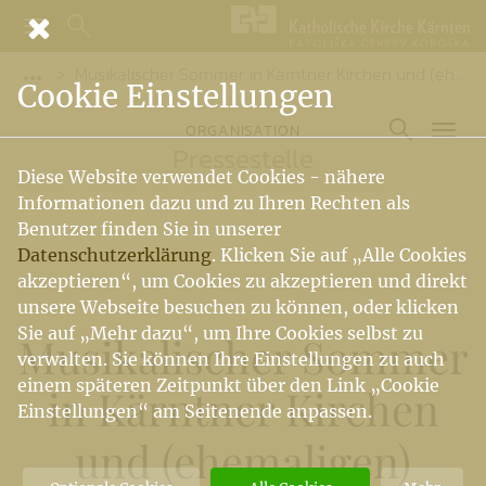
Musikalischer Sommer in Kärntner Kirchen und (ehemaligen) Klöstern
Vorige Elemente der Breadcrumb anzeigen
Cookie Einstellungen
ORGANISATION
Pressestelle
Diese Website verwendet Cookies - nähere
Informationen dazu und zu Ihren Rechten als
Benutzer finden Sie in unserer
Datenschutzerklärung
. Klicken Sie auf „Alle Cookies
akzeptieren“, um Cookies zu akzeptieren und direkt
unsere Webseite besuchen zu können, oder klicken
Sie auf „Mehr dazu“, um Ihre Cookies selbst zu
Musikalischer Sommer
verwalten. Sie können Ihre Einstellungen zu auch
einem späteren Zeitpunkt über den Link „Cookie
in Kärntner Kirchen
Einstellungen“ am Seitenende anpassen.
und (ehemaligen)