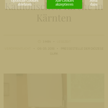
Optionale Cookies
Alle Cookies
Mehr
Katholischen Kirche in
ablehnen
akzeptieren
dazu
Kärnten
3 MIN
LESEZEIT
VERÖFFENTLICHT
09. 05. 2018
PRESSESTELLE DER DIÖZESE
GURK