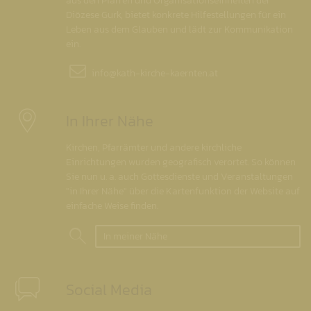
aus den Pfarren und Organisationseinheiten der
Diözese Gurk, bietet konkrete Hilfestellungen für ein
Leben aus dem Glauben und lädt zur Kommunikation
ein.
info@
kath-kirche-kaernten.at
In Ihrer Nähe
Kirchen, Pfarrämter und andere kirchliche
Einrichtungen wurden geografisch verortet. So können
Sie nun u. a. auch Gottesdienste und Veranstaltungen
"in Ihrer Nähe" über die Kartenfunktion der Website auf
einfache Weise finden.
In meiner Nähe
Social Media