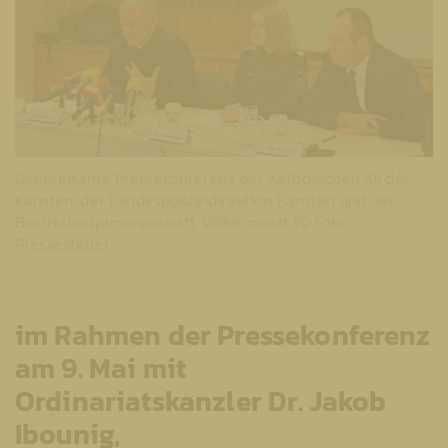
Gemeinsame Pressekonferenz der Katholischen Kirche
Kärnten, der Landespolizeidirektion Kärnten und der
Bezirkshauptmannschaft Völkermarkt (© Foto:
Pressestelle)
im Rahmen der Pressekonferenz
am 9. Mai mit
Ordinariatskanzler Dr. Jakob
Ibounig,