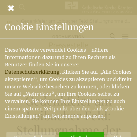
Gedenkfeier am Loibacher Feld: Stellungnahme der Katholischen Kirche in Kärnten
Vorige Elemente der Breadcrumb anzeigen
Cookie Einstellungen
ORGANISATION
Pressestelle
Diese Website verwendet Cookies - nähere
Informationen dazu und zu Ihren Rechten als
Benutzer finden Sie in unserer
Datenschutzerklärung
. Klicken Sie auf „Alle Cookies
akzeptieren“, um Cookies zu akzeptieren und direkt
unsere Webseite besuchen zu können, oder klicken
Sie auf „Mehr dazu“, um Ihre Cookies selbst zu
Gedenkfeier am
verwalten. Sie können Ihre Einstellungen zu auch
einem späteren Zeitpunkt über den Link „Cookie
Loibacher Feld:
Einstellungen“ am Seitenende anpassen.
Stellungnahme der