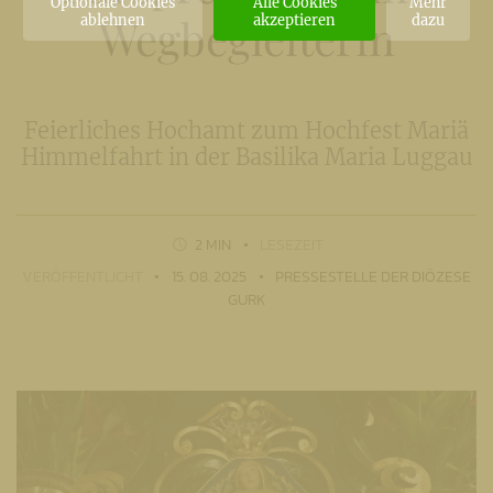
Optionale Cookies
Alle Cookies
Mehr
Wegbegleiterin
ablehnen
akzeptieren
dazu
Feierliches Hochamt zum Hochfest Mariä
Himmelfahrt in der Basilika Maria Luggau
2 MIN
LESEZEIT
VERÖFFENTLICHT
15. 08. 2025
PRESSESTELLE DER DIÖZESE
GURK