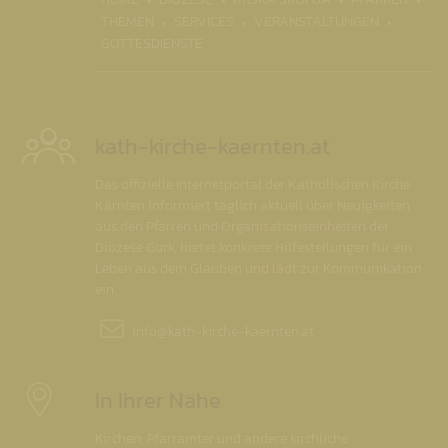
THEMEN
SERVICES
VERANSTALTUNGEN
GOTTESDIENSTE
kath-kirche-kaernten.at
Das offizielle Internetportal der Katholischen Kirche
Kärnten informiert täglich aktuell über Neuigkeiten
aus den Pfarren und Organisationseinheiten der
Diözese Gurk, bietet konkrete Hilfestellungen für ein
Leben aus dem Glauben und lädt zur Kommunikation
ein.
info@
kath-kirche-kaernten.at
In Ihrer Nähe
Kirchen, Pfarrämter und andere kirchliche