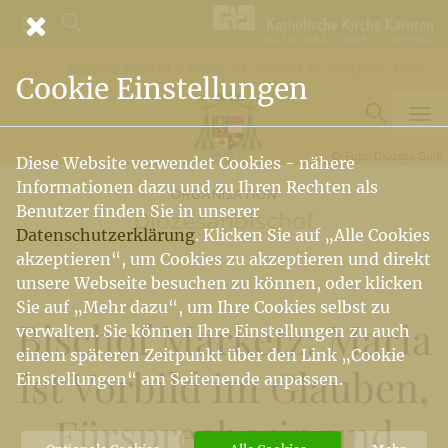
Bischof Marketz: Maria ist Vorbild im Glauben, Fürsprecherin und Wegbegleiterin
Vorige Elemente der Breadcrumb anzeigen
Cookie Einstellungen
Foto: Diözese Gurk
Diese Website verwendet Cookies - nähere
Informationen dazu und zu Ihren Rechten als
ORGANISATION
Benutzer finden Sie in unserer
Diözesanbischof
Datenschutzerklärung
. Klicken Sie auf „Alle Cookies
akzeptieren“, um Cookies zu akzeptieren und direkt
unsere Webseite besuchen zu können, oder klicken
Sie auf „Mehr dazu“, um Ihre Cookies selbst zu
Bischof Marketz: Maria
verwalten. Sie können Ihre Einstellungen zu auch
einem späteren Zeitpunkt über den Link „Cookie
ist Vorbild im Glauben,
Einstellungen“ am Seitenende anpassen.
Fürsprecherin und