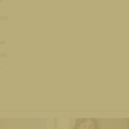
echt
h
ael
ach
ä