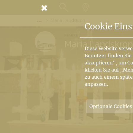
MENÜ
Maria Landskron
SUCHE
LANDKARTE
Vorige Elemente der Breadcrumb anzeige
Cookie Eins
PFARRE
Maria Landskron
Diese Website verwe
Benutzer finden Sie
akzeptieren“, um Co
klicken Sie auf „Meh
zu auch einem späte
anpassen.
Optionale Cookies