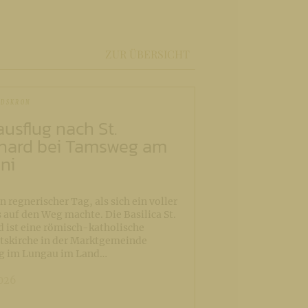
ZUR ÜBERSICHT
NDSKRON
ausflug nach St.
hard bei Tamsweg am
uni
n regnerischer Tag, als sich ein voller
 auf den Weg machte. Die Basilica St.
 ist eine römisch-katholische
tskirche in der Marktgemeinde
 im Lungau im Land…
2026