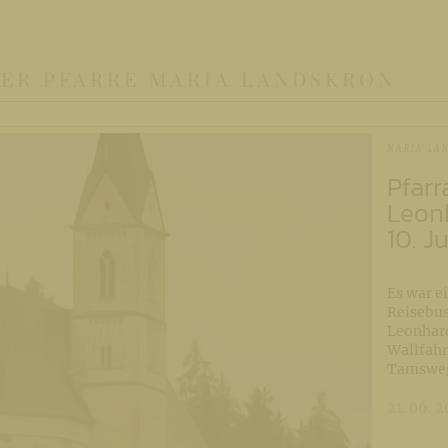
DER PFARRE MARIA LANDSKRON
MARIA LA
Pfarr
Leon
10. J
Es war ei
Reisebus
Leonhard
Wallfahr
Tamsweg
21. 06. 