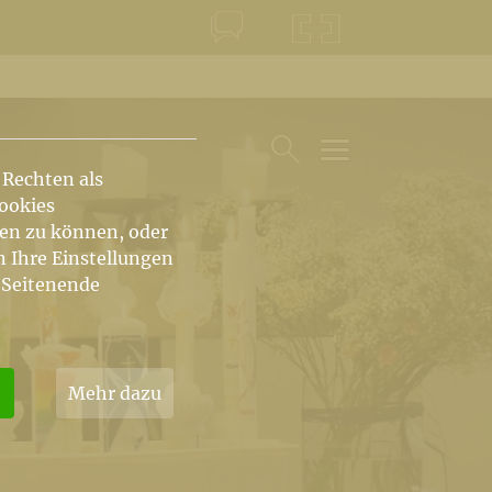
KONTAKT
KRŠKA ŠKOFIJA
 Rechten als
HAUPTARTIKEL UN
SUCHE IM BEREICH
Cookies
hen zu können, oder
n Ihre Einstellungen
 Seitenende
Mehr dazu