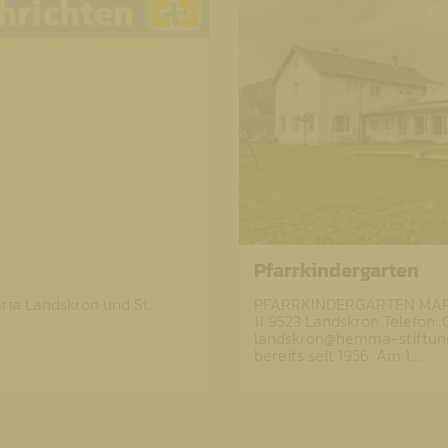
Pfarrkindergarten
aria Landskron und St.
PFARRKINDERGARTEN MARIA
11 9523 Landskron Telefon: 
landskron@hemma-stiftung.
bereits seit 1956. Am 1.…