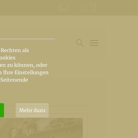
KONTAKT
KRŠKA ŠKOFIJA
 Rechten als
HAUPTARTIKEL UN
SUCHE IM BEREICH
Cookies
hen zu können, oder
n Ihre Einstellungen
 Seitenende
Mehr dazu