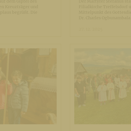
auf dem Gipfel des
Der Märtyrer Stefanus st
en Kreuzträger und
Filialkirche Treffelsdorf 
plaus begrüßt. Die
Mittelpunkt des Gottesdi
Dr. Charles Ogbunambala
27. 12. 2025