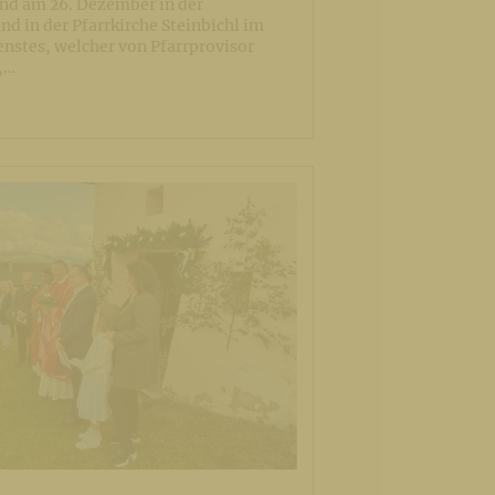
and am 26. Dezember in der
und in der Pfarrkirche Steinbichl im
enstes, welcher von Pfarrprovisor
,…