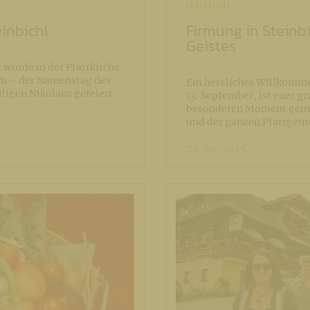
STEINBICHL
inbichl
Firmung in Steinbi
Geistes
wurde in der Pfarrkirche
um – der Namenstag des
Ein herzliches Willkomme
ligen Nikolaus gefeiert.
13. September, ist euer g
besonderen Moment geme
und der ganzen Pfarrge
24. 09. 2025