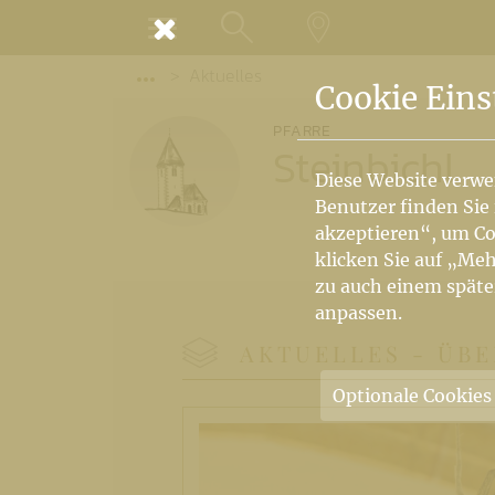
MENÜ
Aktuelles
SUCHE
LANDKARTE
Vorige Elemente der Breadcrumb anzeige
Cookie Eins
PFARRE
Steinbichl
Diese Website verwe
Benutzer finden Sie
akzeptieren“, um Co
klicken Sie auf „Meh
zu auch einem späte
anpassen.
AKTUELLES -
ÜBE
Optionale Cookies