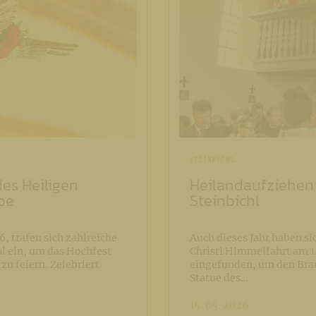
STEINBICHL
es Heiligen
Heilandaufziehen 
be
Steinbichl
 trafen sich zahlreiche
Auch dieses Jahr haben si
hl ein, um das Hochfest
Christi Himmelfahrt am 14
zu feiern. Zelebriert
eingefunden, um den Bra
Statue des…
15. 05. 2026