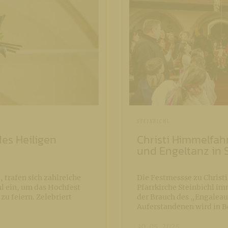
STEINBICHL
es Heiligen
Christi Himmelfah
und Engeltanz in 
 trafen sich zahlreiche
Die Festmessse zu Christ
hl ein, um das Hochfest
Pfarrkirche Steinbichl im
zu feiern. Zelebriert
der Brauch des „Engaleau
Auferstandenen wird in 
30. 05. 2025