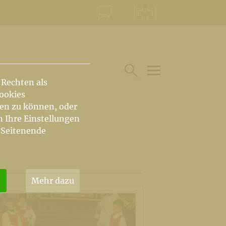
KONTAKT
KRŠKA ŠKOFIJA
 Rechten als
HAUPTARTIKEL UN
SUCHE IM BEREICH
Cookies
hen zu können, oder
n Ihre Einstellungen
 Seitenende
Mehr dazu