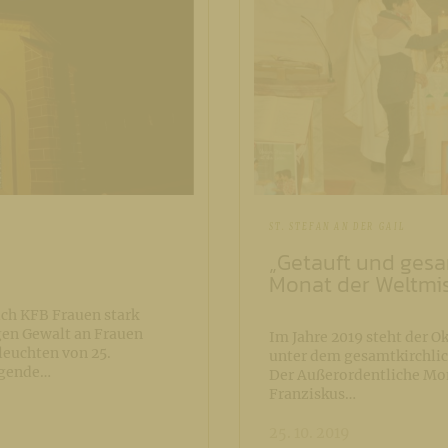
ST. STEFAN AN DER GAIL
„Getauft und gesa
Monat der Weltmis
ch KFB Frauen stark
gen Gewalt an Frauen
Im Jahre 2019 steht der O
euchten von 25.
unter dem gesamtkirchli
lgende…
Der Außerordentliche Mon
Franziskus…
25. 10. 2019