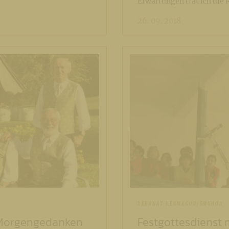
Erwartungen trat ich die 
26. 09. 2018
DEKANAT HERMAGOR/ŠMOHOR
e Morgengedanken
Festgottesdienst m