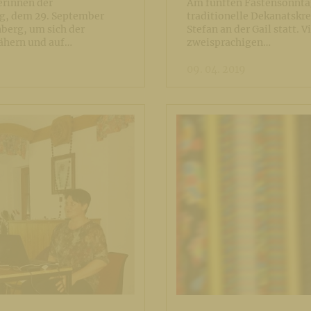
erinnen der
Am fünften Fastensonntag
g, dem 29. September
traditionelle Dekanatskre
berg, um sich der
Stefan an der Gail statt. 
ähern und auf…
zweisprachigen…
09. 04. 2019