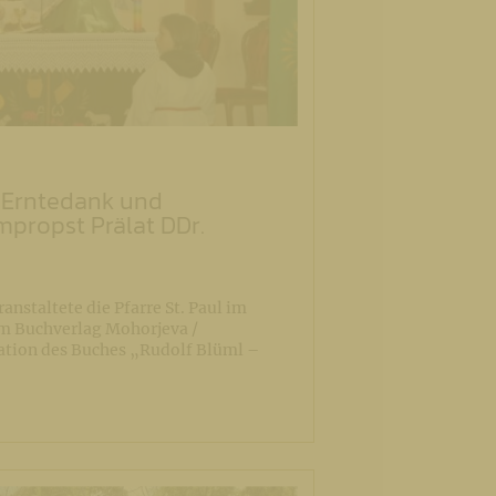
l: Erntedank und
propst Prälat DDr.
anstaltete die Pfarre St. Paul im
m Buchverlag Mohorjeva /
ation des Buches „Rudolf Blüml –