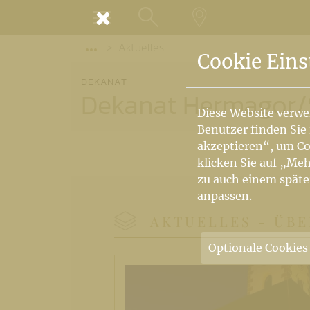
MENÜ
Aktuelles
SUCHE
LANDKARTE
Vorige Elemente der Breadcrumb anzeige
Cookie Eins
DEKANAT
Dekanat Hermagor
/
Diese Website verwe
Benutzer finden Sie
akzeptieren“, um Co
klicken Sie auf „Meh
zu auch einem späte
anpassen.
AKTUELLES -
ÜBE
Optionale Cookies