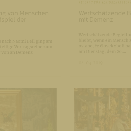
REFERAT FÜR SENIORENPASTOR
ung von Menschen
Wertschätzende B
spiel der
mit Demenz
Wertschätzende Begleit
bleibt, wenn ein Mensch 
 nach Naomi Feil ging am
ostane, če človek zboli na
iteilige Vortragsreihe zum
am Dienstag, dem 26.…
g von an Demenz
04. 03. 2019