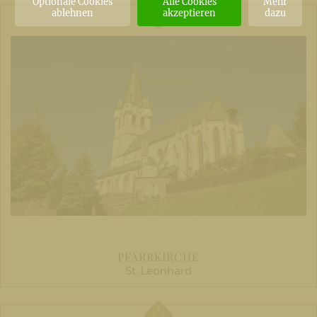
Optionale Cookies
Alle Cookies
Mehr
ablehnen
akzeptieren
dazu
PFARRKIRCHE
St. Leonhard