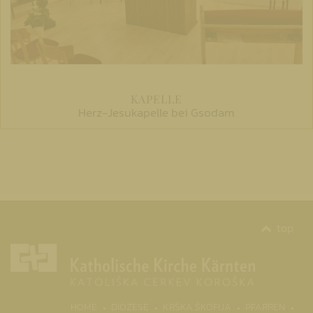
KAPELLE
Herz-Jesukapelle bei Gsodam
top
(CURR
HOME
DIÖZESE
KRŠKA ŠKOFIJA
PFARREN