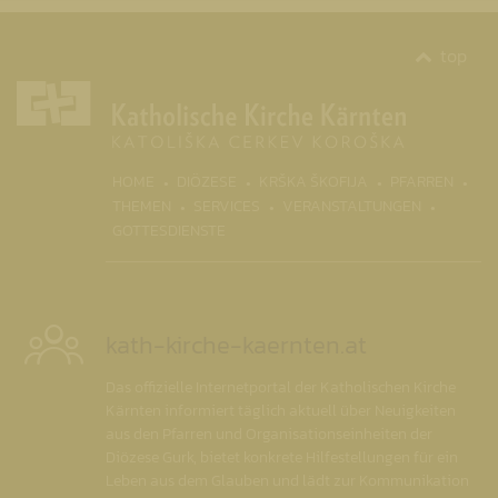
top
(CURR
HOME
DIÖZESE
KRŠKA ŠKOFIJA
PFARREN
THEMEN
SERVICES
VERANSTALTUNGEN
GOTTESDIENSTE
kath-kirche-kaernten.at
Das offizielle Internetportal der Katholischen Kirche
Kärnten informiert täglich aktuell über Neuigkeiten
aus den Pfarren und Organisationseinheiten der
Diözese Gurk, bietet konkrete Hilfestellungen für ein
Leben aus dem Glauben und lädt zur Kommunikation