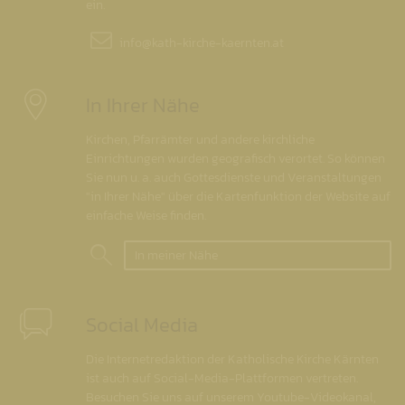
ein.
info@
kath-kirche-kaernten.at
In Ihrer Nähe
Kirchen, Pfarrämter und andere kirchliche
Einrichtungen wurden geografisch verortet. So können
Sie nun u. a. auch Gottesdienste und Veranstaltungen
"in Ihrer Nähe" über die Kartenfunktion der Website auf
einfache Weise finden.
In meiner Nähe
Social Media
Die Internetredaktion der Katholische Kirche Kärnten
ist auch auf Social-Media-Plattformen vertreten.
Besuchen Sie uns auf unserem Youtube-Videokanal,