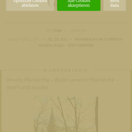
Griffen
Optionale Cookies
Alle Cookies
Mehr
ablehnen
akzeptieren
dazu
7 MIN
LESEZEIT
VERÖFFENTLICHT
02. 03. 2011
PFARREN MARKT GRIFFEN -
RUDEN-RUDA - STIFT GRIFFEN
Unsere Pfarrkirche – Bilder unserer Pfarrkirche -
innen und aussen