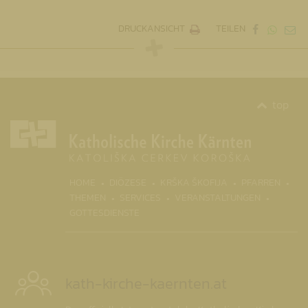
DRUCKANSICHT
TEILEN
top
(CURR
HOME
DIÖZESE
KRŠKA ŠKOFIJA
PFARREN
THEMEN
SERVICES
VERANSTALTUNGEN
GOTTESDIENSTE
kath-kirche-kaernten.at