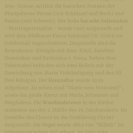
Jesu-Statue, seitlich die barocken Statuen der
Pfarrpatrone Petrus (mit Schlüssel und Buch) und
Paulus (mit Schwert). Der linke
barocke Seitenaltar
- Muttergottesaltar - wurde 1907 aufgestellt und
wird dem Bildhauer Franz Schmalzl (St. Ulrich im
Grödental) zugeschrieben. Dargestellt sind die
Rosenkranz-Königin mit Jesu-Kind, daneben
Dominikus und Katharina v. Siena. Neben dem
Tabernakel befinden sich zwei Reliefs mit der
Darstellung von Maria Verkündigung und den Hl.
Drei Königen. Der
Kreuzaltar
wurde 1929
aufgebaut. Zu sehen sind "Marie vom Steinwurf",
sowie das große Kreuz mit Maria, Johannes und
Magdalena. Die
Wandmalereien
in der Kirche
stammen aus der 2. Hälfte des 19. Jahrhunderts. Im
Gewölbe des Chores ist die Verklärung Christi
dargestellt. Die
Orgel
wurde 1863 von "Billich" im
frühromantischen Stil erbaut. Im Jahr 1989