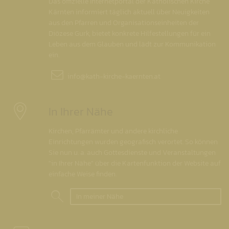
Das offizielle Internetportal der Katholischen Kirche
Kärnten informiert täglich aktuell über Neuigkeiten
aus den Pfarren und Organisationseinheiten der
Diözese Gurk, bietet konkrete Hilfestellungen für ein
Leben aus dem Glauben und lädt zur Kommunikation
ein.
info@
kath-kirche-kaernten.at
In Ihrer Nähe
Kirchen, Pfarrämter und andere kirchliche
Einrichtungen wurden geografisch verortet. So können
Sie nun u. a. auch Gottesdienste und Veranstaltungen
"in Ihrer Nähe" über die Kartenfunktion der Website auf
einfache Weise finden.
In meiner Nähe