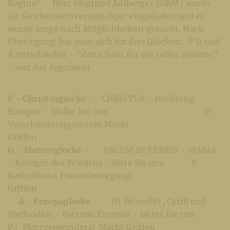
Regina" Herr Siegfried Adlberger (OBM) wurde
als Glockensachverständiger eingeladen und es
wurde lange nach Möglichkeiten gesucht. Nach
Überlegung hat man sich für drei Glocken: F G und
A entschieden - "dann habt ihr ein tolles Geläute"
- war das Argument.
F - Christusglocke -
CHRISTUS - Hoffnung
Europas - bleibe bei uns P.:
Verschönerungsverein Markt
Griffe
G - Marienglocke -
PACEM IN TERRIS - MARIA
- Königin des Friedens - bitte für uns P.:
Katholische Frauenbewegung
Griffen
A - Europaglocke -
Hl. Benedikt, Cyrill und
Methodius - Patrone Europas - bittet für uns
P.: Pfarrgemeinderat Markt Griffen