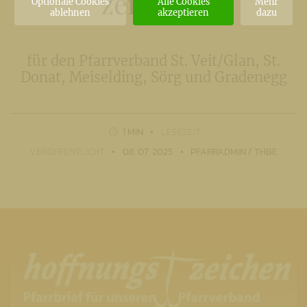
zeichen”
Optionale Cookies
Alle Cookies
Mehr
ablehnen
akzeptieren
dazu
für den Pfarrverband St. Veit/Glan, St.
Donat, Meiselding, Sörg und Gradenegg
1 MIN
LESEZEIT
VERÖFFENTLICHT
08. 07. 2025
PFARRADMIN / THBE