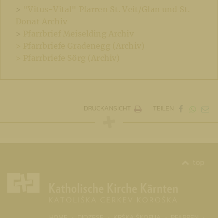
>
"Vitus-Vital" Pfarren St. Veit/Glan und St.
Donat Archiv
>
Pfarrbrief Meiselding Archiv
> Pfarrbriefe Gradenegg (Archiv)
> Pfarrbriefe Sörg (Archiv)
DRUCKANSICHT
TEILEN
top
(CURR
HOME
DIÖZESE
KRŠKA ŠKOFIJA
PFARREN