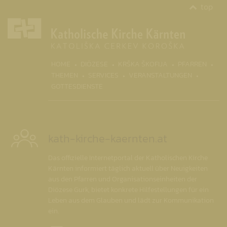
top
(CURR
HOME
DIÖZESE
KRŠKA ŠKOFIJA
PFARREN
THEMEN
SERVICES
VERANSTALTUNGEN
GOTTESDIENSTE
kath-kirche-kaernten.at
Das offizielle Internetportal der Katholischen Kirche
Kärnten informiert täglich aktuell über Neuigkeiten
aus den Pfarren und Organisationseinheiten der
Diözese Gurk, bietet konkrete Hilfestellungen für ein
Leben aus dem Glauben und lädt zur Kommunikation
ein.