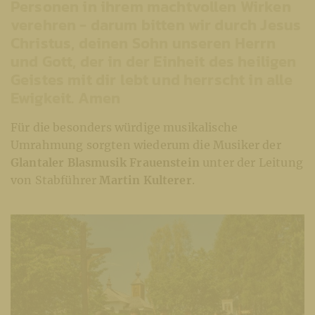
Personen in ihrem machtvollen Wirken
verehren - darum bitten wir durch Jesus
Christus, deinen Sohn unseren Herrn
und Gott, der in der Einheit des heiligen
Geistes mit dir lebt und herrscht in alle
Ewigkeit. Amen
Für die besonders würdige musikalische
Umrahmung sorgten wiederum die Musiker der
Glantaler Blasmusik Frauenstein
unter der Leitung
von Stabführer
Martin Kulterer
.