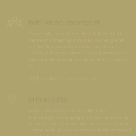
kath-kirche-kaernten.at
Das offizielle Internetportal der Katholischen Kirche
Kärnten informiert täglich aktuell über Neuigkeiten
aus den Pfarren und Organisationseinheiten der
Diözese Gurk, bietet konkrete Hilfestellungen für ein
Leben aus dem Glauben und lädt zur Kommunikation
ein.
info@
kath-kirche-kaernten.at
In Ihrer Nähe
Kirchen, Pfarrämter und andere kirchliche
Einrichtungen wurden geografisch verortet. So können
Sie nun u. a. auch Gottesdienste und Veranstaltungen
"in Ihrer Nähe" über die Kartenfunktion der Website auf