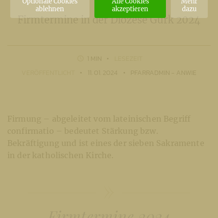
Optionale Cookies
Alle Cookies
Mehr
ablehnen
akzeptieren
dazu
Firmtermine in der Diözese Gurk 2024
1 MIN
LESEZEIT
VERÖFFENTLICHT
11. 01. 2024
PFARRADMIN - ANWIE
Firmung – abgeleitet vom lateinischen Begriff
confirmatio – bedeutet Stärkung bzw.
Bekräftigung und ist eines der sieben Sakramente
in der katholischen Kirche.
Firmtermine 2024