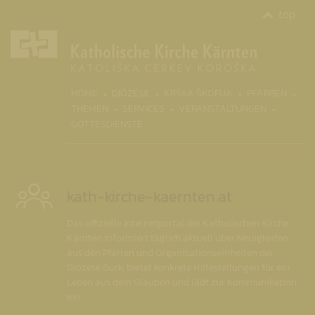
top
(CURR
HOME
DIÖZESE
KRŠKA ŠKOFIJA
PFARREN
THEMEN
SERVICES
VERANSTALTUNGEN
GOTTESDIENSTE
kath-kirche-kaernten.at
Das offizielle Internetportal der Katholischen Kirche
Kärnten informiert täglich aktuell über Neuigkeiten
aus den Pfarren und Organisationseinheiten der
Diözese Gurk, bietet konkrete Hilfestellungen für ein
Leben aus dem Glauben und lädt zur Kommunikation
ein.