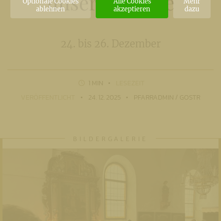
unserer Pfarre
Optionale Cookies
Alle Cookies
Mehr
ablehnen
akzeptieren
dazu
24. bis 26. Dezember
1 MIN
LESEZEIT
VERÖFFENTLICHT
24. 12. 2025
PFARRADMIN / GOSTR