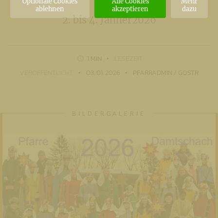
Optionale Cookies
Alle Cookies
Mehr
ablehnen
akzeptieren
dazu
2. bis 4. Jänner2026
1 MIN
LESEZEIT
VERÖFFENTLICHT
03. 01. 2026
PFARRADMIN / GOSTR