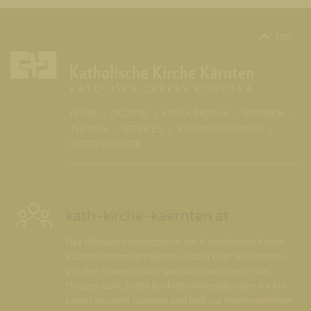
top
(CURR
HOME
DIÖZESE
KRŠKA ŠKOFIJA
PFARREN
THEMEN
SERVICES
VERANSTALTUNGEN
GOTTESDIENSTE
kath-kirche-kaernten.at
Das offizielle Internetportal der Katholischen Kirche
Kärnten informiert täglich aktuell über Neuigkeiten
aus den Pfarren und Organisationseinheiten der
Diözese Gurk, bietet konkrete Hilfestellungen für ein
Leben aus dem Glauben und lädt zur Kommunikation