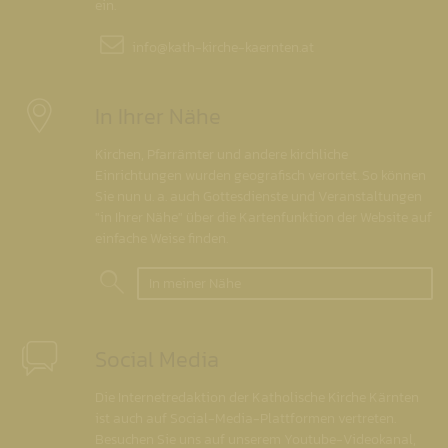
ein.
info@
kath-kirche-kaernten.at
In Ihrer Nähe
Kirchen, Pfarrämter und andere kirchliche
Einrichtungen wurden geografisch verortet. So können
Sie nun u. a. auch Gottesdienste und Veranstaltungen
"in Ihrer Nähe" über die Kartenfunktion der Website auf
einfache Weise finden.
In meiner Nähe
Social Media
Die Internetredaktion der Katholische Kirche Kärnten
ist auch auf Social-Media-Plattformen vertreten.
Besuchen Sie uns auf unserem Youtube-Videokanal,