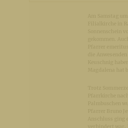
Am Samstag um 1
Filialkirche in 
Sonnenschein vo
gekommen. Auch 
Pfarrer emeritu
die Anwesenden 
Keuschnig haben
Magdalena hat b
Trotz Sommerzei
Pfarrkirche nac
Palmbuschen wu
Pfarrer Bruno J
Anschluss ging e
verhindert war, 