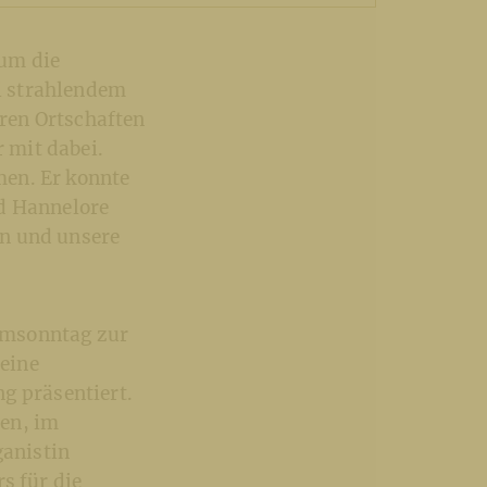
 um die
ei strahlendem
ren Ortschaften
 mit dabei.
men. Er konnte
nd Hannelore
en und unsere
lmsonntag zur
eine
 präsentiert.
en, im
ganistin
s für die