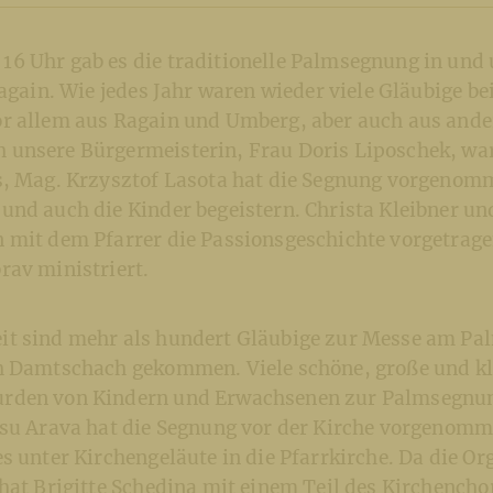
6 Uhr gab es die traditionelle Palmsegnung in und
Ragain. Wie jedes Jahr waren wieder viele Gläubige b
r allem aus Ragain und Umberg, aber auch aus ande
unsere Bürgermeisterin, Frau Doris Liposchek, war
s, Mag. Krzysztof Lasota hat die Segnung vorgenom
und auch die Kinder begeistern. Christa Kleibner u
 mit dem Pfarrer die Passionsgeschichte vorgetrag
rav ministriert.
t sind mehr als hundert Gläubige zur Messe am Pa
h Damtschach gekommen. Viele schöne, große und kl
rden von Kindern und Erwachsenen zur Palmsegnung
esu Arava hat die Segnung vor der Kirche vorgenomm
s unter Kirchengeläute in die Pfarrkirche. Da die Or
hat Brigitte Schedina mit einem Teil des Kirchenchor