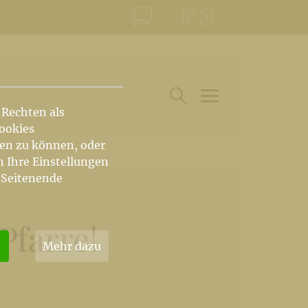
KONTAKT
KRŠKA ŠKOFIJA
 Rechten als
HAUPTARTIKEL UN
SUCHE IM BEREICH
Cookies
hen zu können, oder
n Ihre Einstellungen
 Seitenende
Pfarre!
Mehr dazu