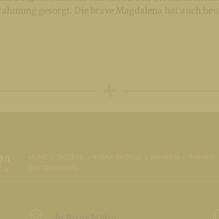
ahmung gesorgt. Die brave Magdalena hat auch heu
(CURRENT)
HOME
DIÖZESE
KRŠKA ŠKOFIJA
PFARREN
THEMEN
GOTTESDIENSTE
In Ihrer Nähe