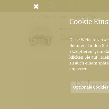
MENÜ
Palmsegnungen in unserer Pfarre!
SUCHE
LANDKARTE
Vorige Elemente der Breadcrumb anzeige
Cookie Eins
PFARRE
Damtschac
Diese Website verwe
Benutzer finden Sie
akzeptieren“, um Co
klicken Sie auf „Meh
zu auch einem späte
anpassen.
Palmse
Optionale Cookies