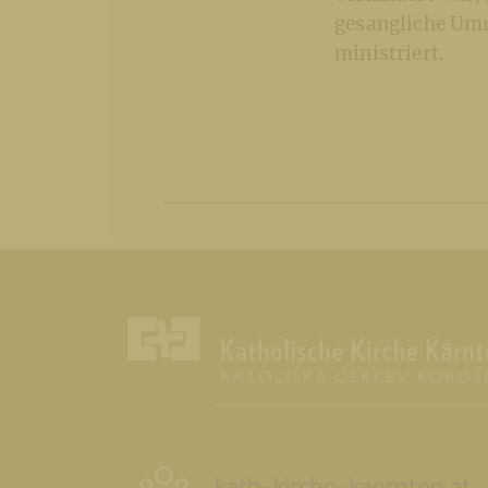
gesangliche Umr
ministriert.
kath-kirche-kaernten.at