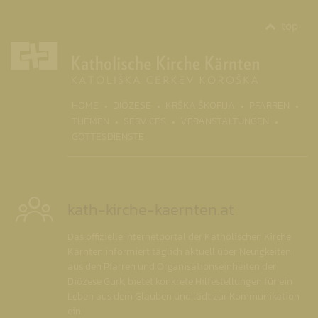
top
(CURR
HOME
DIÖZESE
KRŠKA ŠKOFIJA
PFARREN
THEMEN
SERVICES
VERANSTALTUNGEN
GOTTESDIENSTE
kath-kirche-kaernten.at
Das offizielle Internetportal der Katholischen Kirche
Kärnten informiert täglich aktuell über Neuigkeiten
aus den Pfarren und Organisationseinheiten der
Diözese Gurk, bietet konkrete Hilfestellungen für ein
Leben aus dem Glauben und lädt zur Kommunikation
ein.