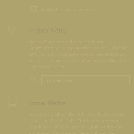
info@
kath-kirche-kaernten.at
In Ihrer Nähe
Kirchen, Pfarrämter und andere kirchliche
Einrichtungen wurden geografisch verortet. So können
Sie nun u. a. auch Gottesdienste und Veranstaltungen
"in Ihrer Nähe" über die Kartenfunktion der Website auf
einfache Weise finden.
In meiner Nähe
Social Media
Die Internetredaktion der Katholische Kirche Kärnten
ist auch auf Social-Media-Plattformen vertreten.
Besuchen Sie uns auf unserem Youtube-Videokanal,
auf unserer Facebookseite oder abonnieren Sie