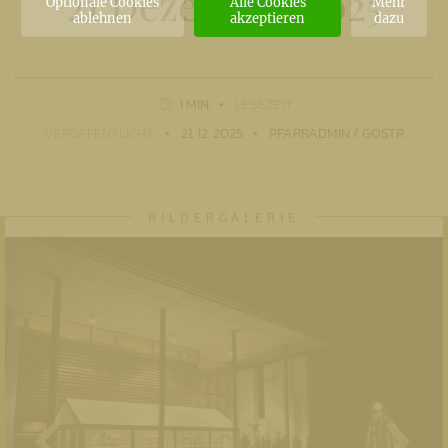
21.Dezember 2025
Optionale Cookies
Alle Cookies
Mehr
ablehnen
akzeptieren
dazu
1 MIN
LESEZEIT
VERÖFFENTLICHT
21. 12. 2025
PFARRADMIN / GOSTR