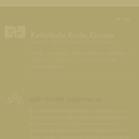
top
(CURR
HOME
DIÖZESE
KRŠKA ŠKOFIJA
PFARREN
THEMEN
SERVICES
VERANSTALTUNGEN
GOTTESDIENSTE
kath-kirche-kaernten.at
Das offizielle Internetportal der Katholischen Kirche
Kärnten informiert täglich aktuell über Neuigkeiten
aus den Pfarren und Organisationseinheiten der
Diözese Gurk, bietet konkrete Hilfestellungen für ein
Leben aus dem Glauben und lädt zur Kommunikation