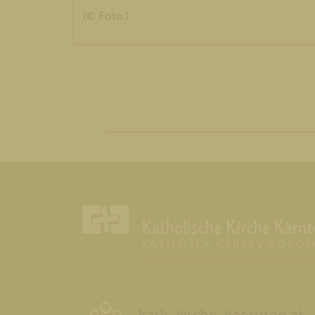
(© Foto:)
kath-kirche-kaernten.at