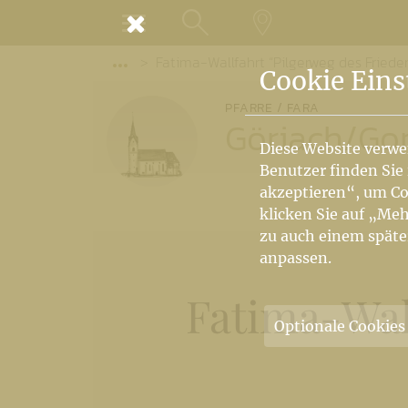
MENÜ
Fatima-Wallfahrt “Pilgerweg des Friede
SUCHE
LANDKARTE
Vorige Elemente der Breadcrumb anzeige
Cookie Eins
PFARRE / FARA
Göriach
/
Gor
Diese Website verwe
Benutzer finden Sie
akzeptieren“, um Co
klicken Sie auf „Meh
zu auch einem späte
anpassen.
Fatima-Wal
Optionale Cookies