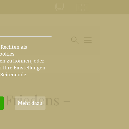
KONTAKT
KRŠKA ŠKOFIJA
 Rechten als
HAUPTARTIKEL UN
SUCHE IM BEREICH
Cookies
hen zu können, oder
n Ihre Einstellungen
 Seitenende
 Friedens –
Mehr dazu