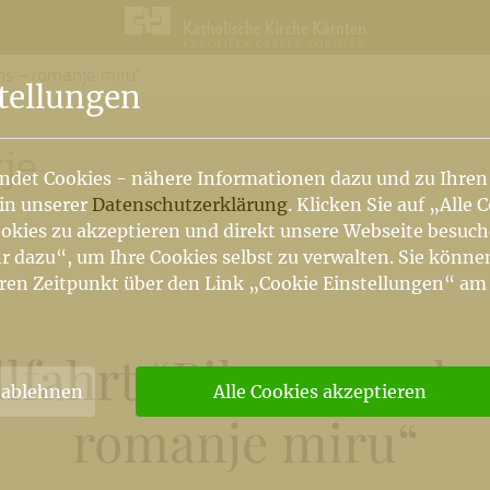
ns – romanje miru“
n
tellungen
je
ndet Cookies - nähere Informationen dazu und zu Ihren
 in unserer
Datenschutzerklärung
. Klicken Sie auf „Alle 
okies zu akzeptieren und direkt unsere Webseite besuc
r dazu“, um Ihre Cookies selbst zu verwalten. Sie könne
ren Zeitpunkt über den Link „Cookie Einstellungen“ am
lfahrt “Pilgerweg des
 ablehnen
Alle Cookies akzeptieren
romanje miru“