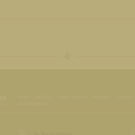
(CURRENT)
HOME
DIÖZESE
KRŠKA ŠKOFIJA
PFARREN
THEMEN
GOTTESDIENSTE
In Ihrer Nähe