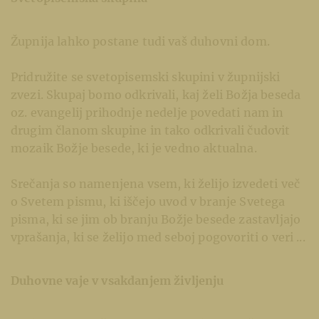
Župnija lahko postane tudi vaš duhovni dom.
Pridružite se svetopisemski skupini v župnijski
zvezi. Skupaj bomo odkrivali, kaj želi Božja beseda
oz. evangelij prihodnje nedelje povedati nam in
drugim članom skupine in tako odkrivali čudovit
mozaik Božje besede, ki je vedno aktualna.
Srečanja so namenjena vsem, ki želijo izvedeti več
o Svetem pismu, ki iščejo uvod v branje Svetega
pisma, ki se jim ob branju Božje besede zastavljajo
vprašanja, ki se želijo med seboj pogovoriti o veri ...
Duhovne vaje v vsakdanjem življenju