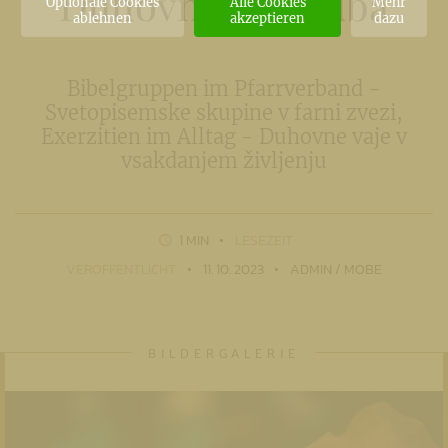
Duhovna ponudba
Optionale Cookies
Alle Cookies
Mehr
ablehnen
akzeptieren
dazu
Bibelgruppen im Pfarrverband -
Svetopisemske skupine v farni zvezi,
Exerzitien im Alltag - Duhovne vaje v
vsakdanjem življenju
1 MIN
LESEZEIT
VERÖFFENTLICHT
11. 10. 2023
ADMIN / MOBE