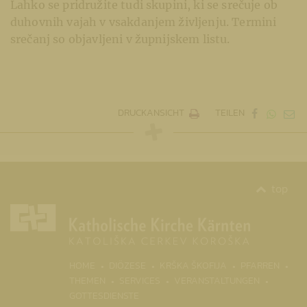
Lahko se pridružite tudi skupini, ki se srečuje ob
duhovnih vajah v vsakdanjem življenju. Termini
srečanj so objavljeni v župnijskem listu.
DRUCKANSICHT
TEILEN
top
(CURR
HOME
DIÖZESE
KRŠKA ŠKOFIJA
PFARREN
THEMEN
SERVICES
VERANSTALTUNGEN
GOTTESDIENSTE