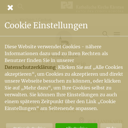
Kirchen / Cerkve
Vorige Elemente der Breadcrumb anzeigen
Cookie Einstellungen
Diese Website verwendet Cookies - nähere
Informationen dazu und zu Ihren Rechten als
PFARRE / FARA
Benutzer finden Sie in unserer
Göriach
/
Gorje
Datenschutzerklärung
. Klicken Sie auf „Alle Cookies
akzeptieren“, um Cookies zu akzeptieren und direkt
unsere Webseite besuchen zu können, oder klicken
Sie auf „Mehr dazu“, um Ihre Cookies selbst zu
verwalten. Sie können Ihre Einstellungen zu auch
einem späteren Zeitpunkt über den Link „Cookie
KIRCHEN / CERKVE -
Einstellungen“ am Seitenende anpassen.
ÜBERSICHT / PREGLED
ZUR LANDKARTE