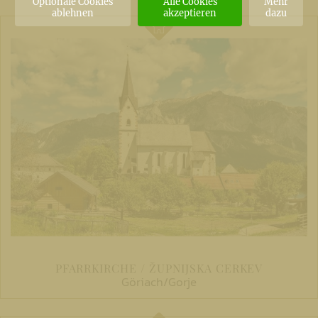
Optionale Cookies
Alle Cookies
Mehr
ablehnen
akzeptieren
dazu
PFARRKIRCHE / ŽUPNIJSKA CERKEV
Göriach/Gorje