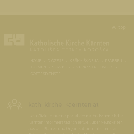
top
(CURR
HOME
DIÖZESE
KRŠKA ŠKOFIJA
PFARREN
THEMEN
SERVICES
VERANSTALTUNGEN
GOTTESDIENSTE
kath-kirche-kaernten.at
Das offizielle Internetportal der Katholischen Kirche
Kärnten informiert täglich aktuell über Neuigkeiten
aus den Pfarren und Organisationseinheiten der