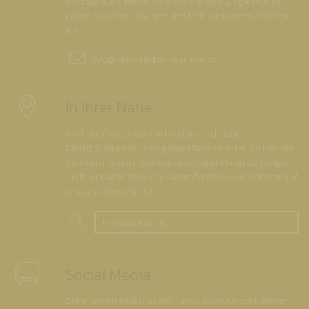
Diözese Gurk, bietet konkrete Hilfestellungen für ein
Leben aus dem Glauben und lädt zur Kommunikation
ein.
info@
kath-kirche-kaernten.at
In Ihrer Nähe
Kirchen, Pfarrämter und andere kirchliche
Einrichtungen wurden geografisch verortet. So können
Sie nun u. a. auch Gottesdienste und Veranstaltungen
"in Ihrer Nähe" über die Kartenfunktion der Website auf
einfache Weise finden.
In meiner Nähe
Social Media
Die Internetredaktion der Katholische Kirche Kärnten