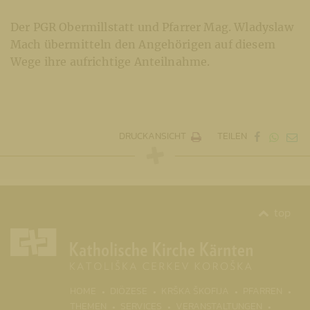
Der PGR Obermillstatt und Pfarrer Mag. Wladyslaw
Mach übermitteln den Angehörigen auf diesem
Wege ihre aufrichtige Anteilnahme.
DRUCKANSICHT
TEILEN
top
(CURR
HOME
DIÖZESE
KRŠKA ŠKOFIJA
PFARREN
THEMEN
SERVICES
VERANSTALTUNGEN