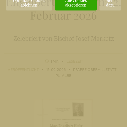
Engelbert Hofer am 22.
Optionale Cookies
Alle Cookies
Mehr
ablehnen
akzeptieren
dazu
Februar 2026
Zelebriert von Bischof Josef Marketz
1 MIN
LESEZEIT
VERÖFFENTLICHT
15. 02. 2026
PFARRE OBERMILLSTATT -
PL-ALBE