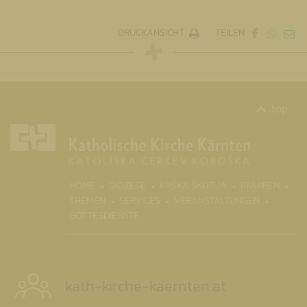
DRUCKANSICHT
TEILEN
top
(CURR
HOME
DIÖZESE
KRŠKA ŠKOFIJA
PFARREN
THEMEN
SERVICES
VERANSTALTUNGEN
GOTTESDIENSTE
kath-kirche-kaernten.at