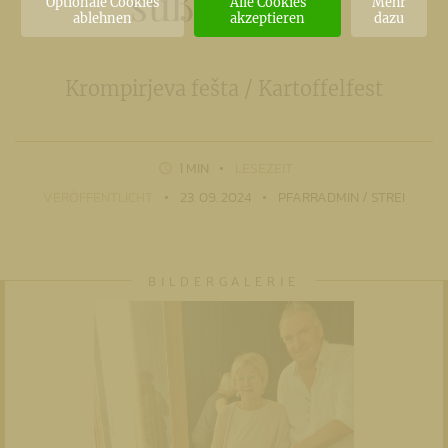
süße Ecke!
Optionale Cookies
Alle Cookies
Mehr
ablehnen
akzeptieren
dazu
Krompirjeva fešta / Kartoffelfest
1 MIN
LESEZEIT
VERÖFFENTLICHT
23. 09. 2024
PFARRADMIN / STREI