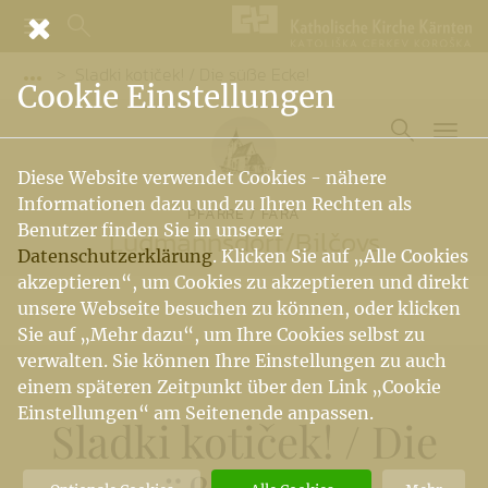
Sladki kotiček! / Die süße Ecke!
Vorige Elemente der Breadcrumb anzeigen
Cookie Einstellungen
Diese Website verwendet Cookies - nähere
Informationen dazu und zu Ihren Rechten als
PFARRE / FARA
Benutzer finden Sie in unserer
Ludmannsdorf
/
Bilčovs
Datenschutzerklärung
. Klicken Sie auf „Alle Cookies
akzeptieren“, um Cookies zu akzeptieren und direkt
unsere Webseite besuchen zu können, oder klicken
Sie auf „Mehr dazu“, um Ihre Cookies selbst zu
verwalten. Sie können Ihre Einstellungen zu auch
einem späteren Zeitpunkt über den Link „Cookie
Einstellungen“ am Seitenende anpassen.
Sladki kotiček!
/
Die