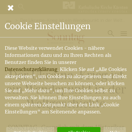
Der Ukraine-Krieg ist ein Wendepunkt in der Weltgeschichte
Vorige Elemente der Breadcrumb anzeigen
Cookie Einstellungen
Diese Website verwendet Cookies - nähere
Informationen dazu und zu Ihren Rechten als
Benutzer finden Sie in unserer
Datenschutzerklärung
. Klicken Sie auf „Alle Cookies
Der Ukraine-Krieg ist
akzeptieren“, um Cookies zu akzeptieren und direkt
unsere Webseite besuchen zu können, oder klicken
ein Wendepunkt in der
Sie auf „Mehr dazu“, um Ihre Cookies selbst zu
verwalten. Sie können Ihre Einstellungen zu auch
Weltgeschichte
einem späteren Zeitpunkt über den Link „Cookie
Einstellungen“ am Seitenende anpassen.
SONNTAG-Gespräch mit dem Historiker