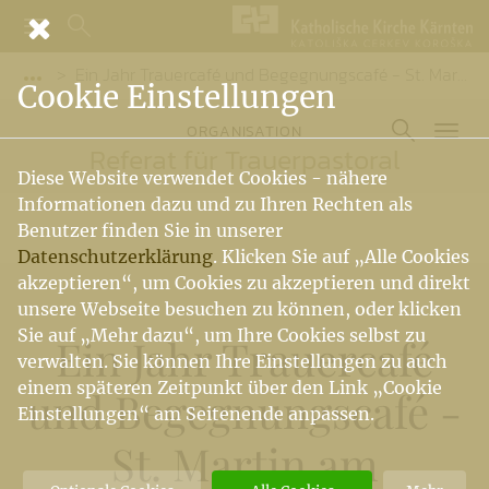
Ein Jahr Trauercafé und Begegnungscafé - St. Martin am Techelsberg
Vorige Elemente der Breadcrumb anzeigen
Cookie Einstellungen
ORGANISATION
Referat für Trauerpastoral
Diese Website verwendet Cookies - nähere
Informationen dazu und zu Ihren Rechten als
Benutzer finden Sie in unserer
Datenschutzerklärung
. Klicken Sie auf „Alle Cookies
akzeptieren“, um Cookies zu akzeptieren und direkt
unsere Webseite besuchen zu können, oder klicken
Sie auf „Mehr dazu“, um Ihre Cookies selbst zu
Ein Jahr Trauercafé
verwalten. Sie können Ihre Einstellungen zu auch
einem späteren Zeitpunkt über den Link „Cookie
und Begegnungscafé -
Einstellungen“ am Seitenende anpassen.
St. Martin am