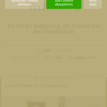
Optionale Cookies
Alle Cookies
Mehr
Techelsberg
ablehnen
akzeptieren
dazu
Ein Ort der Begegnung, des Trostes und
der Gemeinschaft
3 MIN
LESEZEIT
VERÖFFENTLICHT
09. 07. 2026
OE-ADMIN / ASPA
Fotos: Referats für Trauerpastoral