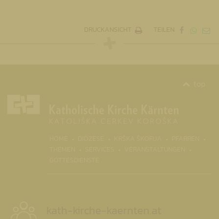
DRUCKANSICHT
TEILEN
top
(CURRENT)
HOME
DIÖZESE
KRŠKA ŠKOFIJA
PFARREN
THEMEN
SERVICES
VERANSTALTUNGEN
GOTTESDIENSTE
kath-kirche-kaernten.at