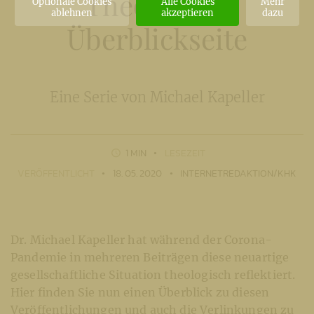
Theologie -
Optionale Cookies
Alle Cookies
Mehr
ablehnen
akzeptieren
dazu
Überblickseite
Eine Serie von Michael Kapeller
1 MIN
LESEZEIT
VERÖFFENTLICHT
18. 05. 2020
INTERNETREDAKTION/KHK
Dr. Michael Kapeller hat während der Corona-
Pandemie in mehreren Beiträgen diese neuartige
gesellschaftliche Situation theologisch reflektiert.
Hier finden Sie nun einen Überblick zu diesen
Veröffentlichungen und auch die Verlinkungen zu