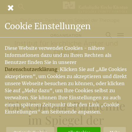
Die Corona-Pandemie im Spiegel der Theologie
Vorige Elemente der Breadcrumb anzeigen
Cookie Einstellungen
ORGANISATION
Institut für kirchliche Ämter und
Diese Website verwendet Cookies - nähere
Dienste
Informationen dazu und zu Ihren Rechten als
Benutzer finden Sie in unserer
Datenschutzerklärung
. Klicken Sie auf „Alle Cookies
akzeptieren“, um Cookies zu akzeptieren und direkt
unsere Webseite besuchen zu können, oder klicken
Sie auf „Mehr dazu“, um Ihre Cookies selbst zu
verwalten. Sie können Ihre Einstellungen zu auch
Die Corona-Pandemie
einem späteren Zeitpunkt über den Link „Cookie
Einstellungen“ am Seitenende anpassen.
im Spiegel der