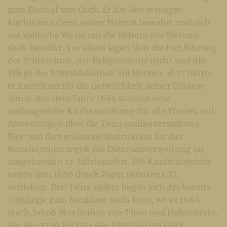
zum Bischof von Gurk. Er hat den strengen
kirchlichen Geist seiner Heimat bewahrt und sich
auf vielfache Weise um die Reform des Bistums
Gurk bemüht. Vor allem lagen ihm die Fortführung
der Stiftsschule, der Religionsunterricht und die
Pflege der Stiftsbibliothek am Herzen. 1677 führte
er Exerzitien für die Geistlichkeit seiner Diözese
durch. Aus dem Jahre 1685 stammt eine
umfangreiche Kirchenordnung für alle Pfarren mit
Anweisungen über die Temporalienverwaltung.
Eine von ihm erlassene Instruktion für das
Konsistorium regelt die Diözesanverwaltung im
ausgehenden 17. Jahrhundert. Die Kardinalswürde
wurde ihm 1686 durch Papst Innozenz XI.
verliehen. Drei Jahre später begab sich der bereits
79jährige zum Konklave nach Rom, wo er 1696
starb.
Jakob Maximilian von Thun und Hohenstein,
der von 1709 bis 1741 das Fürstbistum Gurk