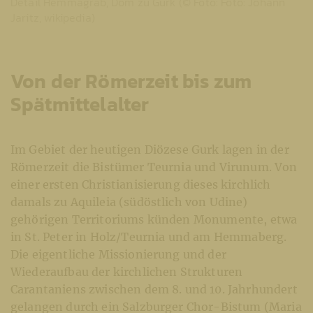
Detail Hemmagrab, Dom zu Gurk (© Foto: Foto: Johann
Jaritz, wikipedia)
Von der Römerzeit bis zum
Spätmittelalter
Im Gebiet der heutigen Diözese Gurk lagen in der
Römerzeit die Bistümer Teurnia und Virunum. Von
einer ersten Christianisierung dieses kirchlich
damals zu Aquileia (südöstlich von Udine)
gehörigen Territoriums künden Monumente, etwa
in St. Peter in Holz/Teurnia und am Hemmaberg.
Die eigentliche Missionierung und der
Wiederaufbau der kirchlichen Strukturen
Carantaniens zwischen dem 8. und 10. Jahrhundert
gelangen durch ein Salzburger Chor-Bistum (Maria