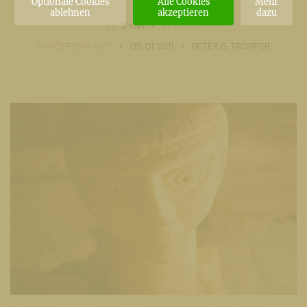
Optionale Cookies
Alle Cookies
Mehr
ablehnen
akzeptieren
dazu
11 MIN
LESEZEIT
VERÖFFENTLICHT
05. 01. 2011
PETER G. TROPPER