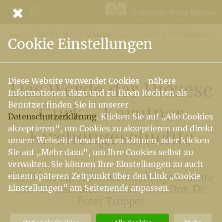
Das Werde der Diözese Gurk - Kärntner Kirchengeschichte
Vorige Elemente der Breadcrumb anzeigen
Cookie Einstellungen
Das Werde der Diözese
Diese Website verwendet Cookies - nähere
Informationen dazu und zu Ihren Rechten als
Gurk - Kärntner
Benutzer finden Sie in unserer
Datenschutzerklärung
. Klicken Sie auf „Alle Cookies
Kirchengeschichte
akzeptieren“, um Cookies zu akzeptieren und direkt
unsere Webseite besuchen zu können, oder klicken
Sie auf „Mehr dazu“, um Ihre Cookies selbst zu
verwalten. Sie können Ihre Einstellungen zu auch
einem späteren Zeitpunkt über den Link „Cookie
Ein Abriss zur Kärntner Kirchengeschichte
Einstellungen“ am Seitenende anpassen.
von Diözesanarchivar em. Univ. Doz. Dr.
Peter Tropper