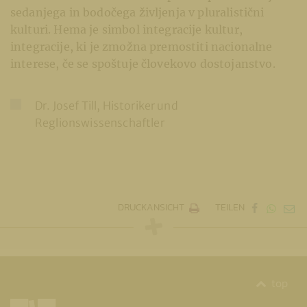
sedanjega in bodočega življenja v pluralistični
kulturi. Hema je simbol integracije kultur,
integracije, ki je zmožna premostiti nacionalne
interese, če se spoštuje človekovo dostojanstvo.
Dr. Josef Till, Historiker und
Reglionswissenschaftler
DRUCKANSICHT
TEILEN
top