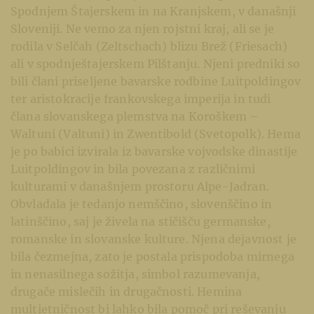
Spodnjem Štajerskem in na Kranjskem, v današnji
Sloveniji. Ne vemo za njen rojstni kraj, ali se je
rodila v Selčah (Zeltschach) blizu Brež (Friesach)
ali v spodnještajerskem Pilštanju. Njeni predniki so
bili člani priseljene bavarske rodbine Luitpoldingov
ter aristokracije frankovskega imperija in tudi
člana slovanskega plemstva na Koroškem –
Waltuni (Valtuni) in Zwentibold (Svetopolk). Hema
je po babici izvirala iz bavarske vojvodske dinastije
Luitpoldingov in bila povezana z različnimi
kulturami v današnjem prostoru Alpe-Jadran.
Obvladala je tedanjo nemščino, slovenščino in
latinščino, saj je živela na stičišču germanske,
romanske in slovanske kulture. Njena dejavnost je
bila čezmejna, zato je postala prispodoba mirnega
in nenasilnega sožitja, simbol razumevanja,
drugače mislečih in drugačnosti. Hemina
multietničnost bi lahko bila pomoč pri reševanju