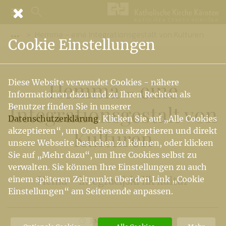
Hemma - eine Integrationsgestalt von Kulturen
Vorige Elemente der Breadcrumb anzeigen
Cookie Einstellungen
Hemma - eine
Diese Website verwendet Cookies - nähere
Informationen dazu und zu Ihren Rechten als
Integrationsgestalt von
Benutzer finden Sie in unserer
Datenschutzerklärung
. Klicken Sie auf „Alle Cookies
Kulturen
akzeptieren“, um Cookies zu akzeptieren und direkt
unsere Webseite besuchen zu können, oder klicken
Sie auf „Mehr dazu“, um Ihre Cookies selbst zu
verwalten. Sie können Ihre Einstellungen zu auch
einem späteren Zeitpunkt über den Link „Cookie
Hema - integracijski lik kultur
Einstellungen“ am Seitenende anpassen.
3 MIN
LESEZEIT