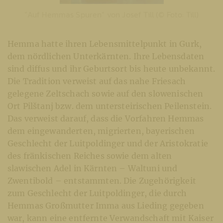
“Auf Hemmas Spuren“ von Josef Till (© Foto: Till)
Hemma hatte ihren Lebensmittelpunkt in Gurk,
dem nördlichen Unterkärnten. Ihre Lebensdaten
sind diffus und ihr Geburtsort bis heute unbekannt.
Die Tradition verweist auf das nahe Friesach
gelegene Zeltschach sowie auf den slowenischen
Ort Pilštanj bzw. dem untersteirischen Peilenstein.
Das verweist darauf, dass die Vorfahren Hemmas
dem eingewanderten, migrierten, bayerischen
Geschlecht der Luitpoldinger und der Aristokratie
des fränkischen Reiches sowie dem alten
slawischen Adel in Kärnten – Waltuni und
Zwentibold – entstammten. Die Zugehörigkeit
zum Geschlecht der Luitpoldinger, die durch
Hemmas Großmutter Imma aus Lieding gegeben
war, kann eine entfernte Verwandschaft mit Kaiser