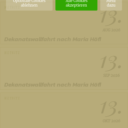
13.
Optionale Cookies
Alle Cookies
Mehr
ablehnen
akzeptieren
dazu
METNITZ
AUG
2026
Dekanatswallfahrt nach Maria Höfl
13.
METNITZ
SEP
2026
Dekanatswallfahrt nach Maria Höfl
13.
METNITZ
OKT
2026