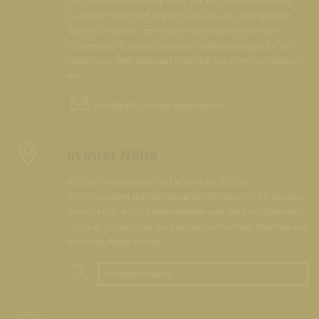
Das offizielle Internetportal der Katholischen Kirche
Kärnten informiert täglich aktuell über Neuigkeiten
aus den Pfarren und Organisationseinheiten der
Diözese Gurk, bietet konkrete Hilfestellungen für ein
Leben aus dem Glauben und lädt zur Kommunikation
ein.
info@
kath-kirche-kaernten.at
In Ihrer Nähe
Kirchen, Pfarrämter und andere kirchliche
Einrichtungen wurden geografisch verortet. So können
Sie nun u. a. auch Gottesdienste und Veranstaltungen
"in Ihrer Nähe" über die Kartenfunktion der Website auf
einfache Weise finden.
In meiner Nähe