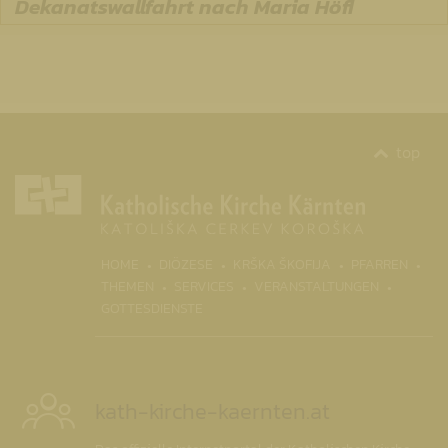
Dekanatswallfahrt nach Maria Höfl
top
(CURR
HOME
DIÖZESE
KRŠKA ŠKOFIJA
PFARREN
THEMEN
SERVICES
VERANSTALTUNGEN
GOTTESDIENSTE
kath-kirche-kaernten.at