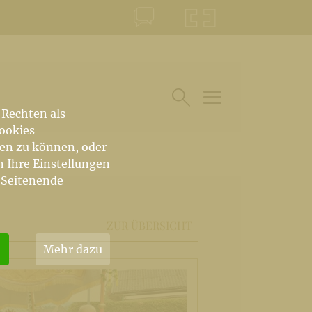
KONTAKT
KRŠKA ŠKOFIJA
 Rechten als
HAUPTARTIKEL UN
SUCHE IM BEREICH
Cookies
hen zu können, oder
n Ihre Einstellungen
 Seitenende
ZUR ÜBERSICHT
Mehr dazu