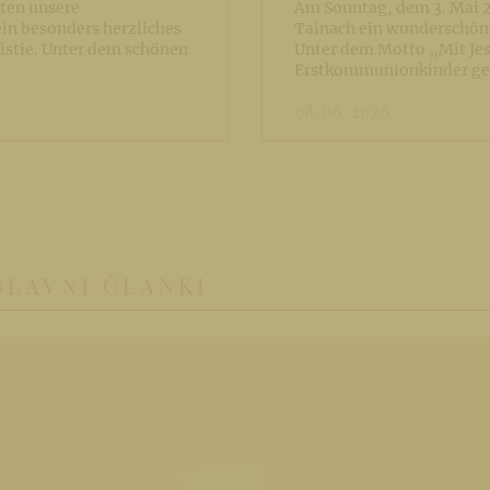
rten unsere
Am Sonntag, dem 3. Mai 2
in besonders herzliches
Tainach ein wunderschöne
istie. Unter dem schönen
Unter dem Motto „Mit Jes
Erstkommunionkinder g
08. 06. 2026
GLAVNI ČLANKI