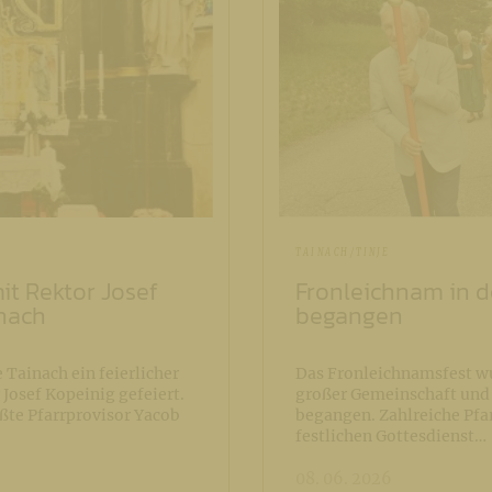
TAINACH/TINJE
it Rektor Josef
Fronleichnam in de
inach
begangen
 Tainach ein feierlicher
Das Fronleichnamsfest wu
Josef Kopeinig gefeiert.
großer Gemeinschaft und 
ßte Pfarrprovisor Yacob
begangen. Zahlreiche Pf
festlichen Gottesdienst…
08. 06. 2026