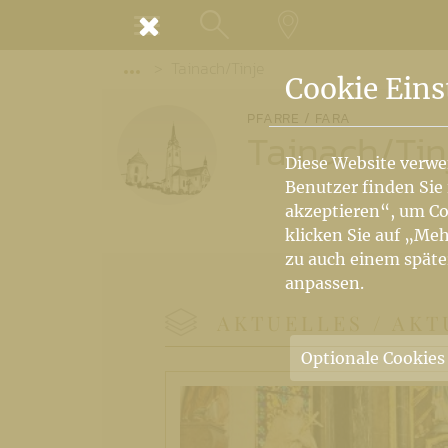
MENÜ
Tainach/Tinje
SUCHE
LANDKARTE
Vorige Elemente der Breadcrumb anzeige
Cookie Eins
PFARRE / FARA
Tainach
/
Tin
Diese Website verwe
Benutzer finden Sie
akzeptieren“, um Co
klicken Sie auf „Meh
zu auch einem späte
anpassen.
AKTUELLES / AK
Optionale Cookies