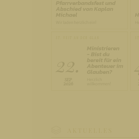
Pfarrverbandsfest und
Abschied von Kaplan
H
Michael
He
Wir laden herzlich ein!
ST. VEIT AN DER GLAN
S
Ministrieren
- Bist du
22.
bereit für ein
Abenteuer im
Glauben?
Herzlich
SEP
2026
willkommen!
AKTUELLES