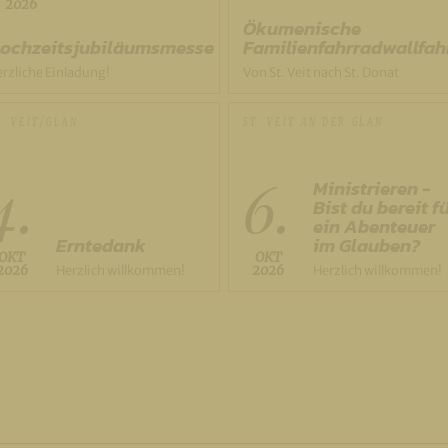
2026
Ökumenische
ochzeitsjubiläumsmesse
Familienfahrradwallfah
rzliche Einladung!
Von St. Veit nach St. Donat
T. VEIT/GLAN
ST. VEIT AN DER GLAN
4.
6.
Ministrieren -
Bist du bereit f
ein Abenteuer
Erntedank
im Glauben?
OKT
OKT
2026
Herzlich willkommen!
2026
Herzlich willkommen!