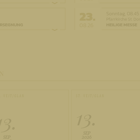
23.
Sonntag,
08.45
Pfarrkirche St. Do
08.26
TERSEGNUNG
HEILIGE MESSE
N
T. VEIT/GLAN
ST. VEIT/GLAN
13.
13.
SEP
SEP
2026