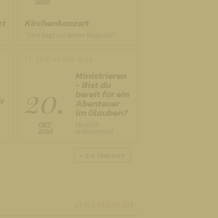
2026
Kirchenkonzert
rt
"Hier liegt vor deiner Majestät"
ST. VEIT AN DER GLAN
Ministrieren
- Bist du
20.
bereit für ein
ür
Abenteuer
im Glauben?
Herzlich
OKT
2026
willkommen!
> Zur Übersicht
ZUR ÜBERSICHT