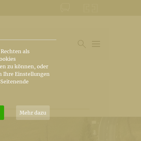
KONTAKT
KRŠKA ŠKOFIJA
 Rechten als
HAUPTARTIKEL UN
SUCHE IM BEREICH
Cookies
hen zu können, oder
n Ihre Einstellungen
 Seitenende
Mehr dazu