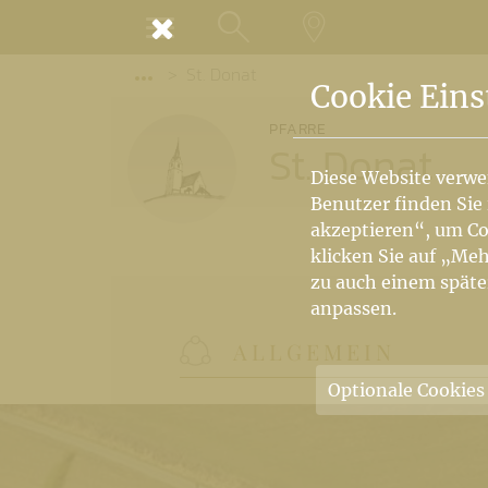
MENÜ
St. Donat
SUCHE
LANDKARTE
Vorige Elemente der Breadcrumb anzeige
Cookie Eins
PFARRE
St. Donat
Diese Website verwe
Benutzer finden Sie
akzeptieren“, um Co
klicken Sie auf „Meh
zu auch einem späte
anpassen.
ALLGEMEIN
Optionale Cookies