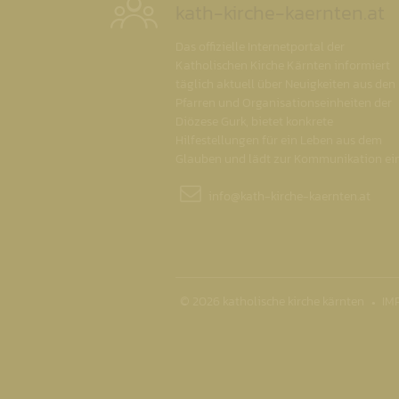
kath-kirche-kaernten.at
Das offizielle Internetportal der
Katholischen Kirche Kärnten informiert
täglich aktuell über Neuigkeiten aus den
Pfarren und Organisationseinheiten der
Diözese Gurk, bietet konkrete
Hilfestellungen für ein Leben aus dem
Glauben und lädt zur Kommunikation ein
info@
kath-kirche-kaernten.at
© 2026 katholische kirche kärnten
IM