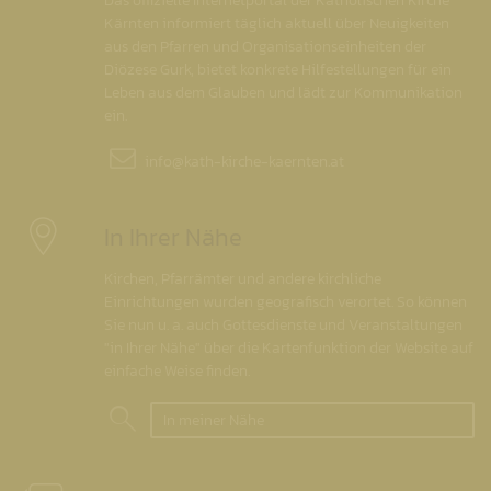
Das offizielle Internetportal der Katholischen Kirche
Kärnten informiert täglich aktuell über Neuigkeiten
aus den Pfarren und Organisationseinheiten der
Diözese Gurk, bietet konkrete Hilfestellungen für ein
Leben aus dem Glauben und lädt zur Kommunikation
ein.
info@
kath-kirche-kaernten.at
In Ihrer Nähe
Kirchen, Pfarrämter und andere kirchliche
Einrichtungen wurden geografisch verortet. So können
Sie nun u. a. auch Gottesdienste und Veranstaltungen
"in Ihrer Nähe" über die Kartenfunktion der Website auf
einfache Weise finden.
In meiner Nähe