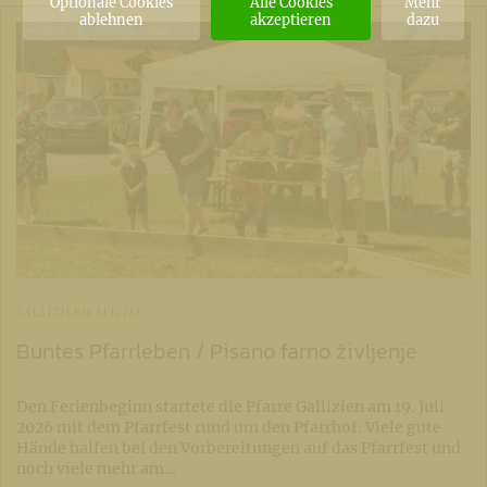
Optionale Cookies
Alle Cookies
Mehr
ablehnen
akzeptieren
dazu
GALLIZIEN/GALICIJA
Buntes Pfarrleben / Pisano farno življenje
Den Ferienbeginn startete die Pfarre Gallizien am 19. Juli
2026 mit dem Pfarrfest rund um den Pfarrhof. Viele gute
Hände halfen bei den Vorbereitungen auf das Pfarrfest und
noch viele mehr am…