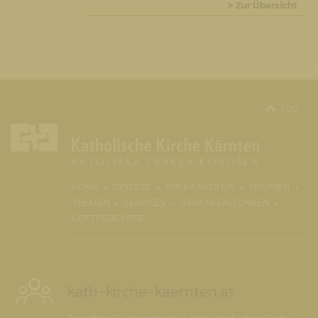
> Zur Übersicht
top
(CURR
HOME
DIÖZESE
KRŠKA ŠKOFIJA
PFARREN
THEMEN
SERVICES
VERANSTALTUNGEN
GOTTESDIENSTE
kath-kirche-kaernten.at