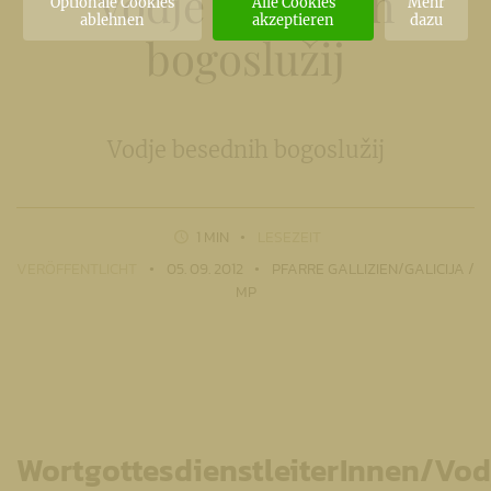
Vodje besednih
Optionale Cookies
Alle Cookies
Mehr
ablehnen
akzeptieren
dazu
bogoslužij
Vodje besednih bogoslužij
1 MIN
LESEZEIT
VERÖFFENTLICHT
05. 09. 2012
PFARRE GALLIZIEN/GALICIJA /
MP
WortgottesdienstleiterInnen/Vod