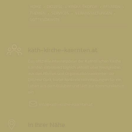
(CURR
HOME
DIÖZESE
KRŠKA ŠKOFIJA
PFARREN
THEMEN
SERVICES
VERANSTALTUNGEN
GOTTESDIENSTE
kath-kirche-kaernten.at
Das offizielle Internetportal der Katholischen Kirche
Kärnten informiert täglich aktuell über Neuigkeiten
aus den Pfarren und Organisationseinheiten der
Diözese Gurk, bietet konkrete Hilfestellungen für ein
Leben aus dem Glauben und lädt zur Kommunikation
ein.
info@
kath-kirche-kaernten.at
In Ihrer Nähe