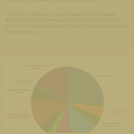
V četrtek, 3. aprila 2025, se je v župnišču v Št. Primožu
zbralo k delavnici mokrega polstenja 13 zainteresiranih
žensk. Radovedne so se usedle k mizi in videle mnogo volne
in mila na mizi.…
08. 04. 2025