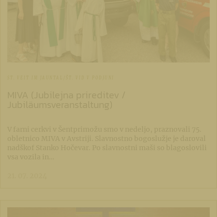
ST. VEIT IM JAUNTAL/ŠT. VID V PODJUNI
MIVA (Jubilejna prireditev /
Jubiläumsveranstaltung)
V farni cerkvi v Šentprimožu smo v nedeljo, praznovali 75.
obletnico MIVA v Avstriji. Slavnostno bogoslužje je daroval
nadškof Stanko Hočevar. Po slavnostni maši so blagoslovili
vsa vozila in…
21. 07. 2024