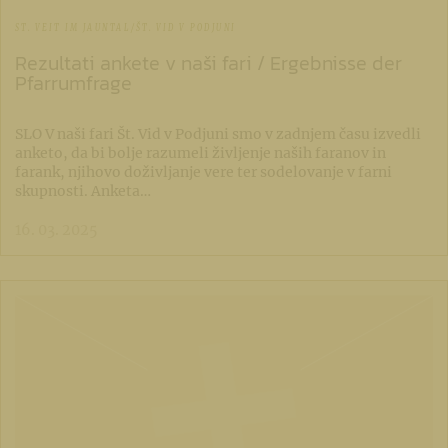
ST. VEIT IM JAUNTAL/ŠT. VID V PODJUNI
Rezultati ankete v naši fari / Ergebnisse der
Pfarrumfrage
SLO V naši fari Št. Vid v Podjuni smo v zadnjem času izvedli
anketo, da bi bolje razumeli življenje naših faranov in
farank, njihovo doživljanje vere ter sodelovanje v farni
skupnosti. Anketa…
16. 03. 2025