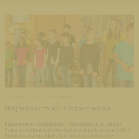
ST. VEIT IM JAUNTAL/ŠT. VID V PODJUNI
Misijonska tombola - Missionstombola
Farna cerkev v Šentprimožu - Pfarrkirche in St. Primus
Vsako leto pripravi društvo Iniciativ Angola prvo nedeljo v
listopadu v farni cerkvi v Šentprimožu dobrodelno