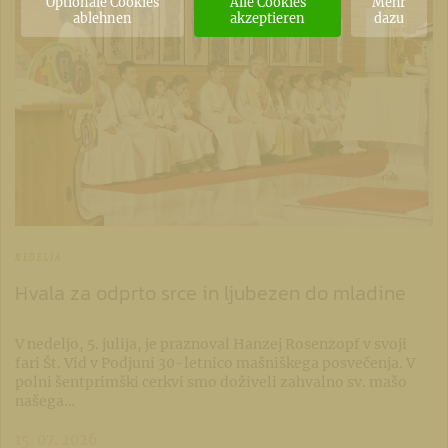
Optionale Cookies
Alle Cookies
Mehr
ablehnen
akzeptieren
dazu
NEDELJA
Hvala za odprto srce in ljubezen do mladine
V nedeljo, 5. julija, je praznoval Hanzej Rosenzopf v svoji
fari Št. Vid v Podjuni 30-letnico mašniškega posvečenja. V
polni šentprimški cerkvi smo doživeli zahvalno sv. mašo
našega…
15. 07. 2026