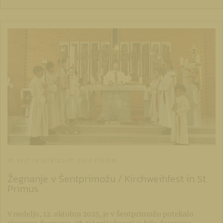
ST. VEIT IM JAUNTAL/ŠT. VID V PODJUNI
Žegnanje v Šentprimožu / Kirchweihfest in St.
Primus
V nedeljo, 12. oktobra 2025, je v Šentprimožu potekalo