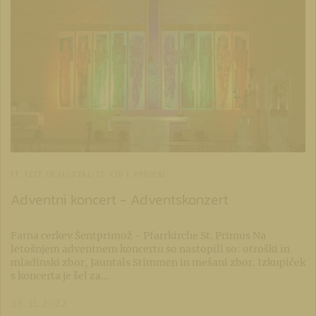
ST. VEIT IM JAUNTAL/ŠT. VID V PODJUNI
Adventni koncert - Adventskonzert
Farna cerkev Šentprimož - Pfarrkirche St. Primus Na
letošnjem adventnem koncertu so nastopili so: otroški in
mladinski zbor, Jauntals Stimmen in mešani zbor. Izkupiček
s koncerta je šel za…
28. 11. 2022