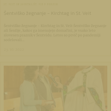
ST. VEIT IM JAUNTAL/ŠT. VID V PODJUNI
Šentviško žegnanje - Kirchtag in St. Veit
Šentviško žegnanje - Kirchtag in St. Veit Šentviško žegnanje
ali Šenfije, kakor ga imenujejo domačini, je vsako leto
slovesen praznik v Šentvidu. Letos so prvič po pandemiji
sodelovali…
23. 10. 2022