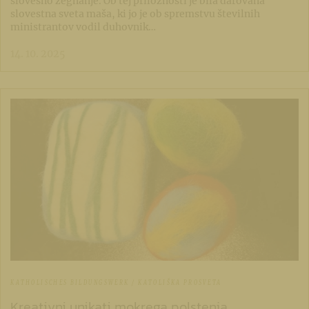
slovesno žegnanje. Ob tej priložnosti je bila darovana
slovestna sveta maša, ki jo je ob spremstvu številnih
ministrantov vodil duhovnik…
14. 10. 2025
KATHOLISCHES BILDUNGSWERK / KATOLIŠKA PROSVETA
Kreativni unikati mokrega polstenja