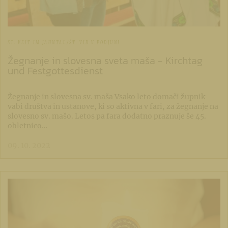
ST. VEIT IM JAUNTAL/ŠT. VID V PODJUNI
Žegnanje in slovesna sveta maša - Kirchtag
und Festgottesdienst
Žegnanje in slovesna sv. maša Vsako leto domači župnik
vabi društva in ustanove, ki so aktivna v fari, za žegnanje na
slovesno sv. mašo. Letos pa fara dodatno praznuje še 45.
obletnico…
09. 10. 2022