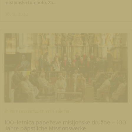
misijonsko tombolo. Za…
06. 11. 2022
ST. VEIT IM JAUNTAL/ŠT. VID V PODJUNI
100-letnica papeževe misijonske družbe – 100
Jahre päpstliche Missionswerke