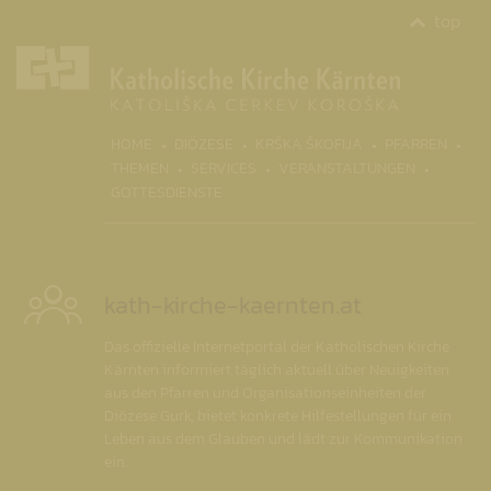
top
(CURR
HOME
DIÖZESE
KRŠKA ŠKOFIJA
PFARREN
THEMEN
SERVICES
VERANSTALTUNGEN
GOTTESDIENSTE
kath-kirche-kaernten.at
Das offizielle Internetportal der Katholischen Kirche
Kärnten informiert täglich aktuell über Neuigkeiten
aus den Pfarren und Organisationseinheiten der
Diözese Gurk, bietet konkrete Hilfestellungen für ein
Leben aus dem Glauben und lädt zur Kommunikation
ein.