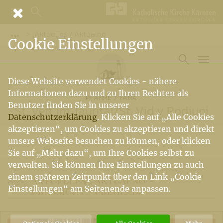
Aktuelles / Aktualno
Vorige Elemente der Breadcrumb anzeigen
Cookie Einstellungen
Diese Website verwendet Cookies - nähere
Informationen dazu und zu Ihren Rechten als
PFARRE / FARA
Benutzer finden Sie in unserer
St. Veit im Jauntal
/
Št. Vid v Podjuni
Datenschutzerklärung
. Klicken Sie auf „Alle Cookies
akzeptieren“, um Cookies zu akzeptieren und direkt
unsere Webseite besuchen zu können, oder klicken
Sie auf „Mehr dazu“, um Ihre Cookies selbst zu
verwalten. Sie können Ihre Einstellungen zu auch
einem späteren Zeitpunkt über den Link „Cookie
AKTUELLES / AKTUALNO -
Einstellungen“ am Seitenende anpassen.
ÜBERSICHT / PREGLED