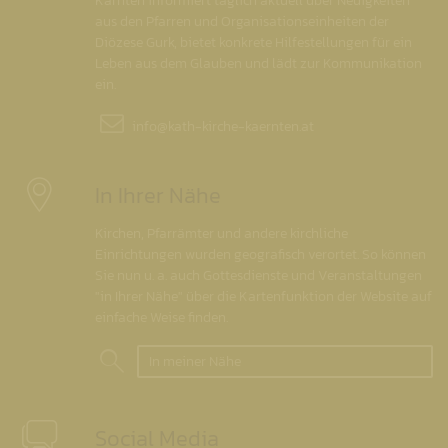
Kärnten informiert täglich aktuell über Neuigkeiten
aus den Pfarren und Organisationseinheiten der
Diözese Gurk, bietet konkrete Hilfestellungen für ein
Leben aus dem Glauben und lädt zur Kommunikation
ein.
info@
kath-kirche-kaernten.at
In Ihrer Nähe
Kirchen, Pfarrämter und andere kirchliche
Einrichtungen wurden geografisch verortet. So können
Sie nun u. a. auch Gottesdienste und Veranstaltungen
"in Ihrer Nähe" über die Kartenfunktion der Website auf
einfache Weise finden.
In meiner Nähe
Social Media