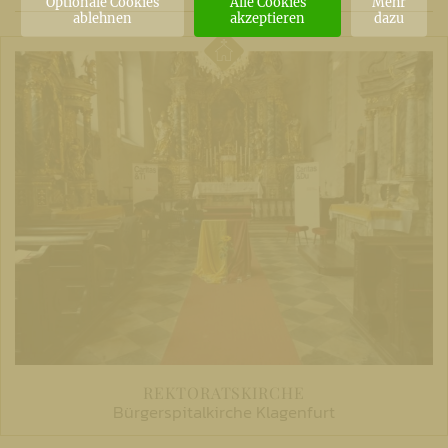
Optionale Cookies
Alle Cookies
Mehr
ablehnen
akzeptieren
dazu
REKTORATSKIRCHE
Bürgerspitalkirche Klagenfurt