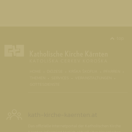
top
(CURR
HOME
DIÖZESE
KRŠKA ŠKOFIJA
PFARREN
THEMEN
SERVICES
VERANSTALTUNGEN
GOTTESDIENSTE
kath-kirche-kaernten.at
Das offizielle Internetportal der Katholischen Kirche