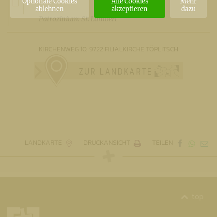
Optionale Cookies
Alle Cookies
Mehr
ablehnen
akzeptieren
dazu
Patrozinium:
St. Lambert
KIRCHENWEG 10, 9722 FILIALKIRCHE TÖPLITSCH
ZUR LANDKARTE
LANDKARTE
DRUCKANSICHT
TEILEN
top