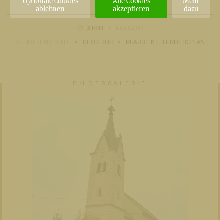
Optionale Cookies
Alle Cookies
Mehr
ablehnen
akzeptieren
dazu
3 MIN
LESEZEIT
VERÖFFENTLICHT
18. 03. 2011
PFARRE KELLERBERG / AS