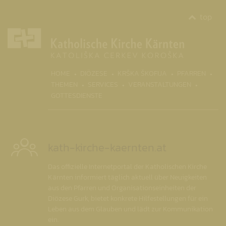
top
(CURR
HOME
DIÖZESE
KRŠKA ŠKOFIJA
PFARREN
THEMEN
SERVICES
VERANSTALTUNGEN
GOTTESDIENSTE
kath-kirche-kaernten.at
Das offizielle Internetportal der Katholischen Kirche
Kärnten informiert täglich aktuell über Neuigkeiten
aus den Pfarren und Organisationseinheiten der
Diözese Gurk, bietet konkrete Hilfestellungen für ein
Leben aus dem Glauben und lädt zur Kommunikation
ein.