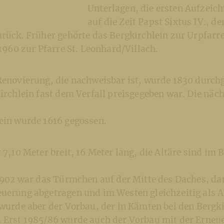
Unterlagen, die ersten Aufzeic
auf die Zeit Papst Sixtus IV., de
urück. Früher gehörte das Bergkirchlein zur Urpfarre
t 1960 zur Pfarre St. Leonhard/Villach.
Renovierung, die nachweisbar ist, wurde 1830 durch
Kirchlein fast dem Verfall preisgegeben war. Die nä
lein wurde 1616 gegossen.
 7,10 Meter breit, 16 Meter lang, die Altäre sind im B
s 1902 war das Türmchen auf der Mitte des Daches, d
euerung abgetragen und im Westen gleichzeitig als 
 wurde aber der Vorbau, der in Kämten bei den Bergki
. Erst 1985/86 wurde auch der Vorbau mit der Erneu