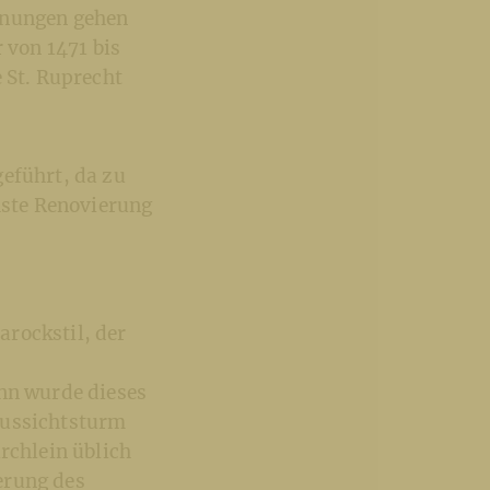
hnungen gehen
r von 1471 bis
 St. Ruprecht
geführt, da zu
chste Renovierung
arockstil, der
ann wurde dieses
Aussichtsturm
rchlein üblich
erung des