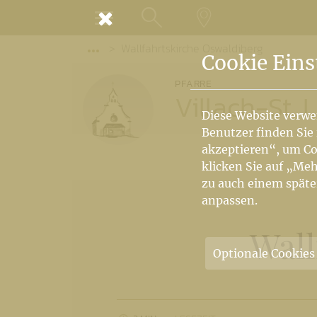
MENÜ
Wallfahrtskirche Oswaldiberg
SUCHE
LANDKARTE
Vorige Elemente der Breadcrumb anzeige
Cookie Eins
PFARRE
Villach-St.
Diese Website verwe
Benutzer finden Sie
akzeptieren“, um Co
klicken Sie auf „Meh
zu auch einem späte
anpassen.
Wall
Optionale Cookies