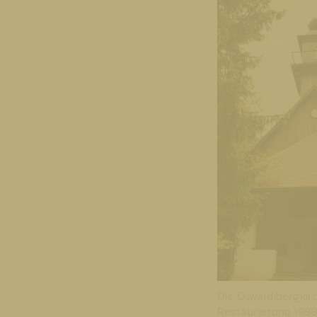
Die Oswaldibergkir
Restaurierung 1988 