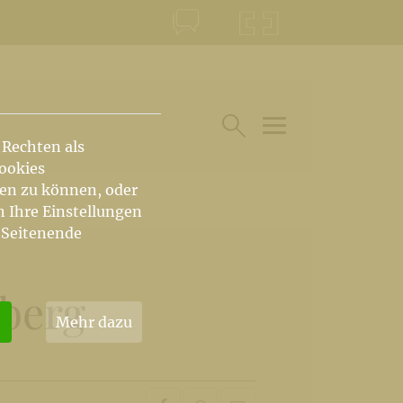
KONTAKT
KRŠKA ŠKOFIJA
 Rechten als
HAUPTARTIKEL UN
SUCHE IM BEREICH
Cookies
hen zu können, oder
n Ihre Einstellungen
 Seitenende
iberg
Mehr dazu