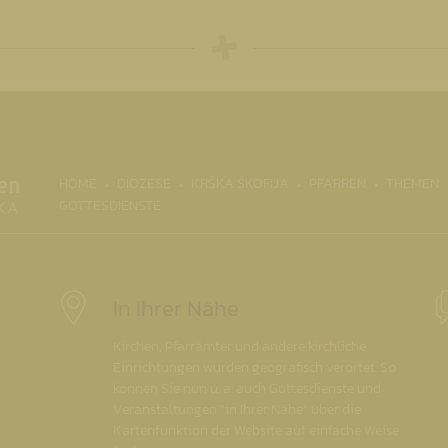
(CURRENT)
HOME
DIÖZESE
KRŠKA ŠKOFIJA
PFARREN
THEMEN
GOTTESDIENSTE
In Ihrer Nähe
Kirchen, Pfarrämter und andere kirchliche
Einrichtungen wurden geografisch verortet. So
können Sie nun u. a. auch Gottesdienste und
Veranstaltungen "in Ihrer Nähe" über die
Kartenfunktion der Website auf einfache Weise