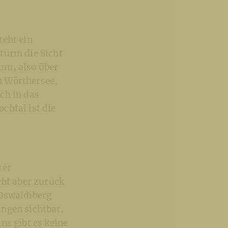
teht ein
turm die Sicht
um, also über
n Wörthersee,
ch in das
chtal ist die
ter
cht aber zurück
 Oswaldiberg
ungen sichtbar.
ns gibt es keine