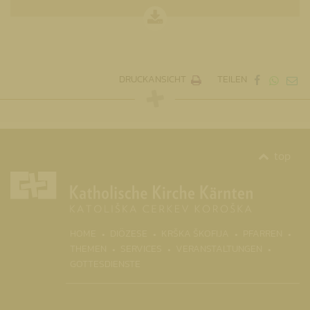
DRUCKANSICHT
TEILEN
top
(CURR
HOME
DIÖZESE
KRŠKA ŠKOFIJA
PFARREN
THEMEN
SERVICES
VERANSTALTUNGEN
GOTTESDIENSTE