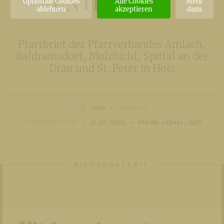
UNTERWEGS
Optionale Cookies
Alle Cookies
Mehr
ablehnen
akzeptieren
dazu
Pfarrbrief des Pfarrverbandes Amlach,
Baldramsdorf, Molzbichl, Spittal an der
Drau und St. Peter in Holz
1 MIN
LESEZEIT
VERÖFFENTLICHT
10. 07. 2024
PFARR-ADMIN / INST