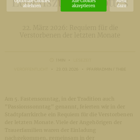
Lebenszusage Gottes
Optionale Cookies
Alle Cookies
Mehr
ablehnen
akzeptieren
dazu
22. März 2026: Requiem für die
Verstorbenen der letzten Monate
1 MIN
LESEZEIT
VERÖFFENTLICHT
23. 03. 2026
PFARRADMIN / THBE
Am 5. Fastensonntag, in der Tradition auch
"Passionssonntag" genannt, feierten wir in der
Stadtpfarrkirche ein Requiem für die Verstorbenen
der letzten Monate. Viele der Angehörigen der
Trauerfamilien waren der Einladung
nachgekommen, gemeinsam in der