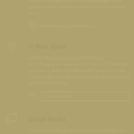
Diözese Gurk, bietet konkrete Hilfestellungen für ein
Leben aus dem Glauben und lädt zur Kommunikation
ein.
info@
kath-kirche-kaernten.at
In Ihrer Nähe
Kirchen, Pfarrämter und andere kirchliche
Einrichtungen wurden geografisch verortet. So können
Sie nun u. a. auch Gottesdienste und Veranstaltungen
"in Ihrer Nähe" über die Kartenfunktion der Website auf
einfache Weise finden.
In meiner Nähe
Social Media
Die Internetredaktion der Katholische Kirche Kärnten