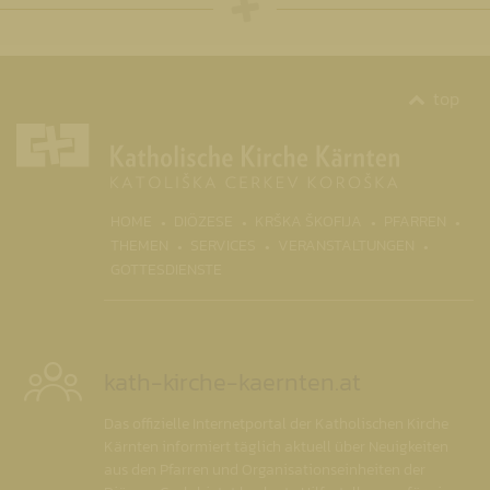
top
(CURR
HOME
DIÖZESE
KRŠKA ŠKOFIJA
PFARREN
THEMEN
SERVICES
VERANSTALTUNGEN
GOTTESDIENSTE
kath-kirche-kaernten.at
Das offizielle Internetportal der Katholischen Kirche
Kärnten informiert täglich aktuell über Neuigkeiten
aus den Pfarren und Organisationseinheiten der